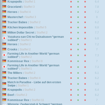
Krapopolis :
Staffel 1
6.4
Graceland :
Staffel 3
7.8
Heroes :
Staffel 4
7.2
Masterchef :
Staffel 3
0
Trucker Babes :
Staffel 2
6.2
Kitchen Impossible :
Staffel 5
8.8
Million Dollar Secret :
Staffel 2
7.7
Yozakura-san Chi no Daisakusen *german
6.8
subbed* :
Staffel 1
Heroes :
Staffel 2
7.2
Crooks :
Staffel 2
7
Farming Life in Another World *german
7.3
subbed* :
Staffel 2
Kommissar Rex :
Staffel 8
7
Farming Life in Another World *german
7.3
subbed* :
Staffel 1
The Millers :
Staffel 2
6.1
Trucker Babes :
Staffel 4
6.2
Match in Paradise - Liebe auf den ersten
5.6
Swipe :
Staffel 1
Krapopolis :
Staffel 2
6.4
Beef :
Staffel 2
8.2
Kommissar Rex :
Staffel 11
7
Wistoria: Zauberstab & Schwert *german