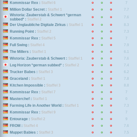
Kommissar Rex :
Staffel 6
7
Million Dollar Secret :
Staffel 1
7.7
Wistoria: Zauberstab & Schwert *german
7.6
subbed* :
Staffel 2
Der Unglaubliche Digitale Zirkus :
Staffel 1
8.3
Running Point :
Staffel 2
7.3
Kommissar Rex :
Staffel 5
7
Full Swing :
Staffel 4
7.9
The Millers :
Staffel 1
6.1
Wistoria: Zauberstab & Schwert :
Staffel 1
7.6
Log Horizon *german subbed* :
Staffel 2
7.4
Trucker Babes :
Staffel 3
6.2
Graceland :
Staffel 1
7.8
Kitchen Impossible :
Staffel 3
8.8
Kommissar Rex :
Staffel 7
7
Masterchef :
Staffel 1
0
Farming Life in Another World :
Staffel 1
7.3
Kommissar Rex :
Staffel 9
7
Entourage :
Staffel 2
9
FROM :
Staffel 4
7.6
Muppet Babies :
Staffel 3
7.5