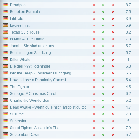
Deadpool
8.7
Benetton Formula
7.5
Infiltrate
3.9
Ladies First
5.9
Texas Cult House
3.2
Ip Man 4: The Finale
7.3
Jonah - Sie sind unter uns
5.7
Bei mir liegen Sie richtig
5.7
Killer Whale
4
Die drei ???: Toteninsel
6.3
Into the Deep - Tödlicher Tauchgang
6.5
How to Lose a Popularity Contest
5.4
The Fighter
4.5
Scrooge: A Christmas Carol
6.2
Charlie the Wonderdog
5.2
Dead Awake - Wenn du einschläfst bist du tot
4.7
Suzume
7.8
Superstar
5
Street Fighter: Assassin's Fist
7.9
September Dawn
5.7