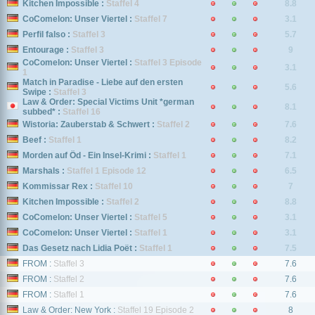
Kitchen Impossible :
Staffel 4
8.8
CoComelon: Unser Viertel :
Staffel 7
3.1
Perfil falso :
Staffel 3
5.7
Entourage :
Staffel 3
9
CoComelon: Unser Viertel :
Staffel 3 Episode
3.1
1
Match in Paradise - Liebe auf den ersten
5.6
Swipe :
Staffel 3
Law & Order: Special Victims Unit *german
8.1
subbed* :
Staffel 16
Wistoria: Zauberstab & Schwert :
Staffel 2
7.6
Beef :
Staffel 1
8.2
Morden auf Öd - Ein Insel-Krimi :
Staffel 1
7.1
Marshals :
Staffel 1 Episode 12
6.5
Kommissar Rex :
Staffel 10
7
Kitchen Impossible :
Staffel 2
8.8
CoComelon: Unser Viertel :
Staffel 5
3.1
CoComelon: Unser Viertel :
Staffel 1
3.1
Das Gesetz nach Lidia Poët :
Staffel 1
7.5
FROM :
Staffel 3
7.6
FROM :
Staffel 2
7.6
FROM :
Staffel 1
7.6
Law & Order: New York :
Staffel 19 Episode 2
8