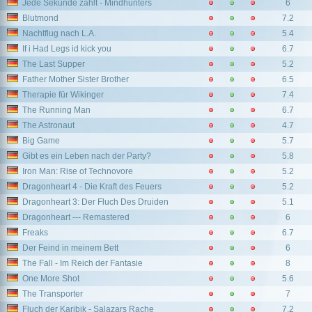
Jede Sekunde zählt - Mindhunters
6
Blutmond
7.2
Nachtflug nach L.A.
5.4
If i Had Legs id kick you
6.7
The Last Supper
5.2
Father Mother Sister Brother
6.5
Therapie für Wikinger
7.4
The Running Man
6.7
The Astronaut
4.7
Big Game
5.7
Gibt es ein Leben nach der Party?
5.8
Iron Man: Rise of Technovore
5.2
Dragonheart 4 - Die Kraft des Feuers
5.2
Dragonheart 3: Der Fluch Des Druiden
5.1
Dragonheart --- Remastered
6
Freaks
6.7
Der Feind in meinem Bett
6
The Fall - Im Reich der Fantasie
8
One More Shot
5.6
The Transporter
7
Fluch der Karibik - Salazars Rache
7.2