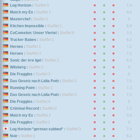
Log Horizon :
Staffel 1
7.4
Match my Ex :
Staffel 1
4.9
Masterchef :
Staffel 2
0
Kitchen Impossible :
Staffel 1
8.8
CoComelon: Unser Viertel :
Staffel 6
3.1
Trucker Babes :
Staffel 1
6.2
Heroes :
Staffel 1
7.2
Heroes :
Staffel 3
7.2
Sonic der irre Igel :
Staffel 1
6.3
Wilsberg :
Staffel 1
8
Die Fraggles :
Staffel 3
8
Das Gesetz nach Lidia Poët :
Staffel 2
7.5
Running Point :
Staffel 1
7.3
Das Gesetz nach Lidia Poët :
Staffel 3
7.5
Die Fraggles :
Staffel 4
8
Criminal Record :
Staffel 2
7.2
Match my Ex :
Staffel 2
4.9
Die Fraggles :
Staffel 1
8
Log Horizon *german subbed* :
Staffel 3
7.4
Noir :
Staffel 1
8.2