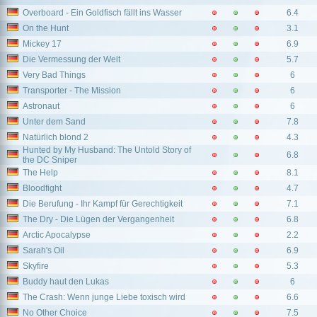
Overboard - Ein Goldfisch fällt ins Wasser
6.4
On the Hunt
3.1
Mickey 17
6.9
Die Vermessung der Welt
5.7
Very Bad Things
6
Transporter - The Mission
6
Astronaut
6
Unter dem Sand
7.8
Natürlich blond 2
4.3
Hunted by My Husband: The Untold Story of
6.8
the DC Sniper
The Help
8.1
Bloodfight
4.7
Die Berufung - Ihr Kampf für Gerechtigkeit
7.1
The Dry - Die Lügen der Vergangenheit
6.8
Arctic Apocalypse
2.2
Sarah's Oil
6.9
Skyfire
5.3
Buddy haut den Lukas
6
The Crash: Wenn junge Liebe toxisch wird
6.6
No Other Choice
7.5