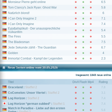
Monsieur Pierre geht online
6.5
Tom Clancy's Jack Ryan: Ghost War
5.8
Natürlich blond!
6
I Can Only Imagine 2
7.1
I Can Only Imagine
7.4
Eyjafjallajökull - Der unaussprechliche
5.4
Vulkanfilm
The Fires
5.5
The Bladesman
7.5
Jede Sekunde zählt - The Guardian
6.7
Golden
4
Immortal Combat - Kampf der Legenden
2.3
Neue Serien online vom 30.05.2026
Insgesamt: 1343 neue online
Titel
DivX
Flash
Mp4
Rating
Graceland :
Staffel 2
7.8
CoComelon: Unser Viertel :
Staffel 2
3.1
Log Horizon :
Staffel 2
7.4
Log Horizon *german subbed* :
Staffel 1
7.4
Match in Paradise - Liebe auf den ersten
5.6
Swipe :
Staffel 2