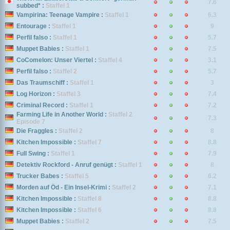
7.6
subbed* :
Staffel 1
Vampirina: Teenage Vampire :
Staffel 1
6.3
Entourage :
Staffel 1
9
Perfil falso :
Staffel 1
5.7
Muppet Babies :
Staffel 1
7.5
CoComelon: Unser Viertel :
Staffel 4
3.1
Perfil falso :
Staffel 2
5.7
Das Traumschiff :
Staffel 1
3
Log Horizon :
Staffel 3
7.4
Criminal Record :
Staffel 1
7.2
Farming Life in Another World :
Staffel 2
7.3
Episode 7
Die Fraggles :
Staffel 2
8
Kitchen Impossible :
Staffel 7
8.8
Full Swing :
Staffel 1
7.9
Detektiv Rockford - Anruf genügt :
Staffel 1
8
Trucker Babes :
Staffel 5
6.2
Morden auf Öd - Ein Insel-Krimi :
Staffel 2
7.1
Kitchen Impossible :
Staffel 8
8.8
Kitchen Impossible :
Staffel 6
8.8
Muppet Babies :
Staffel 2
7.5