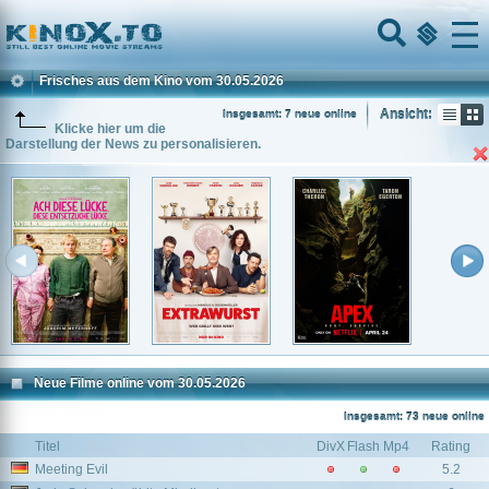
Home
Menu
Frisches aus dem Kino vom 30.05.2026
Ansicht:
Insgesamt: 7 neue online
Klicke hier um die
Darstellung der News zu personalisieren.
Neue Filme online vom 30.05.2026
Insgesamt: 73 neue online
Titel
DivX
Flash
Mp4
Rating
Meeting Evil
5.2