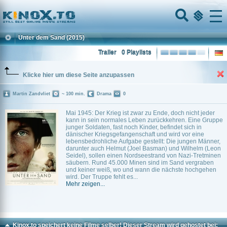
Home
Menu
Unter dem Sand
(2015)
Trailer
0 Playlists
Klicke hier um diese Seite anzupassen
Martin Zandvliet
~ 100 min.
Drama
0
Mai 1945: Der Krieg ist zwar zu Ende, doch nicht jeder
kann in sein normales Leben zurückkehren. Eine Gruppe
junger Soldaten, fast noch Kinder, befindet sich in
dänischer Kriegsgefangenschaft und wird vor eine
lebensbedrohliche Aufgabe gestellt: Die jungen Männer,
darunter auch Helmut (Joel Basman) und Wilhelm (Leon
Seidel), sollen einen Nordseestrand von Nazi-Tretminen
säubern. Rund 45.000 Minen sind im Sand vergraben
und keiner weiß, wo und wann die nächste hochgehen
wird. Der Truppe fehlt es...
Mehr zeigen...
Kinox.to speichert
keine
Filme selber! Dieser Stream wird gehostet bei: