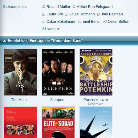
Schauspieler:
Roland Møller
Mikkel Boe Følsgaard
Laura Bro
Louis Hofmann
Joel Basman
Oskar Bökelmann
Emil Belton
Oskar Belton
21 weitere
Empfohlene Einträge für "Unter dem Sand"
The Match
Sleepers
Panzerkreuzer
Potemkin