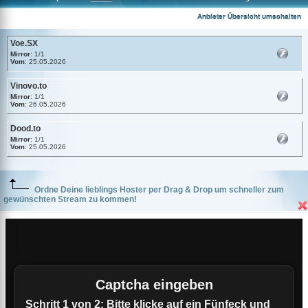
Voe.SX
Anbieter Übersicht umschalten
Voe.SX
Mirror
: 1/1
Vom
: 25.05.2026
Vinovo.to
Mirror
: 1/1
Vom
: 26.05.2026
Dood.to
Mirror
: 1/1
Vom
: 25.05.2026
Ordne Deine lieblings Hoster per Drag & Drop um schneller zum
gewünschten Stream zu kommen!