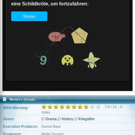
Weitere Details
7.8 / 10 :: 0
IMDb Wertung:
Votes
Genre:
Drama
History
Kriegsfilm
Executive Producer:
Daniel Baur
Produzent:
Malte Grunert