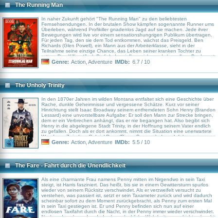
The Running Man
In naher Zukunft gehört "The Running Man" zu den beliebtesten
Fernsehsendungen. In der brutalen Show kämpfen sogenannte Runner ums
Überleben, während Profikiller gnadenlos Jagd auf sie machen. Jede ihrer
Bewegungen wird live vor einem sensationshungrigen Publikum übertragen.
Für jeden Tag, den sie dem Tod entkommen, wächst das Preisgeld. Ben
Richards (Glen Powell), ein Mann aus der Arbeiterklasse, sieht in der
Teilnahme seine einzige Chance, das Leben seiner kranken Tochter zu
retten. Dan Killian (Josh Brolin), der einflussreiche und skrupellose Produzent
der Show, überzeugt ihn schließlich davon, sich dem gefährlichen Spiel zu
Genre:
Action
,
Adventure
IMDb:
6.7 / 10
stellen. Mit Entschlossenheit und Überlebenswillen gelingt es Ben, sich
gegen die Jäger zu behaupten. Sein Mut und seine Unnachgiebigkeit ziehen
bald die Aufmerksamkeit der Zuschauer auf sich. Während die Quoten
steigen, wächst der Druck. Ben muss nicht nur den Killern entkommen,
The Unholy Trinity
sondern auch einer Gesellschaft trotzen, die seinen Untergang erwartet.
In den 1870er Jahren im wilden Montana entfaltet sich eine Geschichte über
Rache, dunkle Geheimnisse und vergessene Schätze. Kurz vor seiner
Hinrichtung stellt Isaac Broadway seinem entfremdeten Sohn Henry (Brandon
Lessard) eine unvorstellbare Aufgabe: Er soll den Mann zur Strecke bringen,
dem er ein Verbrechen anhängt, das er nie begangen hat. Also begibt sich
Henry in die abgelegene Stadt Trinity, in der Hoffnung seinem Vater endlich
zu gefallen. Doch als er dort ankommt, nimmt die Situation eine unerwartete
Wendung. Zwischen Gabriel Dove (Pierce Brosnan), dem ehrlichen, neuen
Sheriff, und einer rätselhaften Gestalt namens St. Christopher (Samuel L.
Genre:
Action
,
Adventure
IMDb:
5.5 / 10
Jackson) muss er sich entscheiden, welchem Pfad er folgen soll
The Fare - Fahrt durch die Unendlichkeit
Als eine charmante Frau namens Penny mitten im Nirgendwo in sein Taxi
steigt, ist Harris fasziniert. Das heißt, bis sie in einem Gewittersturm spurlos
wieder von seinem Rücksitz verschwindet. Als er verzweifelt versucht zu
verstehen, was passiert ist, setzt er sein Taxameter zurück und wird dadurch
scheinbar sofort zu dem Moment zurückgebracht, als Penny zum ersten Mal
in sein Taxi gestiegen ist. Er und Penny befinden sich nun auf einer
endlosen Taxifahrt durch die Nacht, in der Penny immer wieder verschwindet.
Nach und nach werden dadurch unglaubliche Wahrheiten ans Licht gebracht