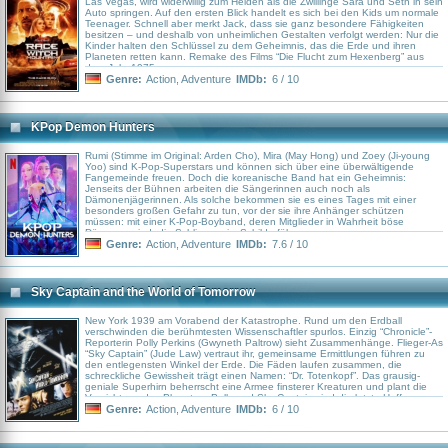
Las Vegas, wird widerwillig zum Helden als die Zwillinge Sara und Seth in sein
Auto springen. Auf den ersten Blick handelt es sich bei den Kids um normale
Teenager. Schnell aber merkt Jack, dass sie ganz besondere Fähigkeiten
besitzen – und deshalb von unheimlichen Gestalten verfolgt werden: Nur die
Kinder halten den Schlüssel zu dem Geheimnis, das die Erde und ihren
Planeten retten kann. Remake des Films “Die Flucht zum Hexenberg” aus
dem Jahr 1975.
Genre:
Action
,
Adventure
IMDb:
6 / 10
KPop Demon Hunters
Rumi (Stimme im Original: Arden Cho), Mira (May Hong) und Zoey (Ji-young
Yoo) sind K-Pop-Superstars und können sich über eine überwältigende
Fangemeinde freuen. Doch die koreanische Band hat ein Geheimnis:
Jenseits der Bühnen arbeiten die Sängerinnen auch noch als
Dämonenjägerinnen. Als solche bekommen sie es eines Tages mit einer
besonders großen Gefahr zu tun, vor der sie ihre Anhänger schützen
müssen: mit einer K-Pop-Boyband, deren Mitglieder in Wahrheit böse
Dämonen sind, die Schlimmes im Schilde führen.
Genre:
Action
,
Adventure
IMDb:
7.6 / 10
Sky Captain and the World of Tomorrow
New York 1939 am Vorabend der Katastrophe. Rund um den Erdball
verschwinden die berühmtesten Wissenschaftler spurlos. Einzig “Chronicle”-
Reporterin Polly Perkins (Gwyneth Paltrow) sieht Zusammenhänge. Flieger-As
“Sky Captain” (Jude Law) vertraut ihr, gemeinsame Ermittlungen führen zu
den entlegensten Winkel der Erde. Die Fäden laufen zusammen, die
schreckliche Gewissheit trägt einen Namen: “Dr. Totenkopf”. Das grausig-
geniale Superhirn beherrscht eine Armee finsterer Kreaturen und plant die
Vernichtung des Planeten. Polly und Sky Captain sind die letzte Hoffnung,
Hilfe kommt allein von Jagdflieger-Kommandantin Franky Cook (Angelina
Genre:
Action
,
Adventure
IMDb:
6 / 10
Jolie) und Dex (Giovanni Ribisi) einem begnadeten Tüftler. Können die Kräfte
des Guten Totenkopf aufhalten?