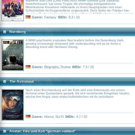
Während Star-Lord (Chris Pratt) noch immer Gamora (Zoe Saldana)
hinterhertrauert, hat seine Truppe die ehemalige intergalaktische
Minenkolonie Knowhere mittlerweile zu ihrem Hauptquartier und einer
Zufluchtstätte für Ausgestoßene umgemodelt. Doch findet der Frieden hier
ein jähes Ende, als der mächtige Adam Warlock (Will Poulter), eine Kreation
der rachsüchtigen Sovereign-Hohepriesterin Ayesha (Elizabeth Debicki),
Genre:
Fantasy
IMDb:
8.3 / 10
Knowhere attackiert. Um einen der ihren zu retten, begeben sich Star-Lord,
Drax (Dave Bautista), Groot (Stimme im Original: Vin Diesel) und Co.
daraufhin auf eine kosmische Odyssee, die eng mit der traumatischen
Vergangenheit von Rocket (Bradley Cooper) verknüpft ist, welcher einst vom
Nürnberg
nach Perfektion strebenden High Evolutionary (Chukwudi Iwuji) erschaffen
wurde…
A WWII psychiatrist evaluates Nazi leaders before the Nuremberg trials,
growing increasingly obsessed with understanding evil as he forms a
disturbing bond with Hermann Göring.
Genre:
Biography
,
Drama
IMDb:
7.4 / 10
The Astronaut
Nach einer Bruchlandung auf der Erde wird eine Astronautin von einem
General unter Quarantäne gestellt. Als sich verstörende Ereignisse häufen,
wächst ihre Angst, dass etwas Außerirdisches mit ihr zurückkam.
Genre:
Horror
,
Sci-Fi
IMDb:
4.7 / 10
Avatar: Fire and Ash *german subbed*