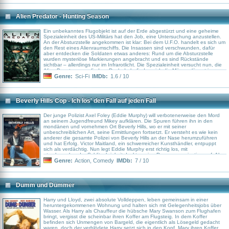
Alien Predator - Hunting Season
Ein unbekanntes Flugobjekt ist auf der Erde abgestürzt und eine geheime
Spezialeinheit des US-Militärs hat den Job, eine Untersuchung anzustellen.
An der Absturzstelle angekommen ist klar: Bei dem U.F.O. handelt es sich um
den Rest eines Alienraumschiffs. Die Insassen sind verschwunden, dafür
aber entdecken die Soldaten etwas anderes: Rund um die Absturzstelle
wurden mysteriöse Markierungen angebracht und es sind Rückstände
sichtbar – allerdings nur im Infrarotlicht. Die Spezialeinheit versucht nun, die
Alien-Besatzung zu finden. Doch da befinden sich die Männer längst im
Visier tödlicher Feinde…
Genre:
Sci-Fi
IMDb:
1.6 / 10
Beverly Hills Cop - Ich lös' den Fall auf jeden Fall
Der junge Polizist Axel Foley (Eddie Murphy) will verbotenerweise den Mord
an seinem Jugendfreund Mikey aufklären. Die Spuren führen ihn in den
mondänen und vornehmen Ort Beverly Hills, wo er mit seiner
unbeschreiblichen Art, seine Ermittlungen fortsetzt. Er versteht es wie kein
anderer die gesamte Polizei von Beverly Hills an der Nase herumzuführen
und hat Erfolg. Victor Maitland, ein schwerreicher Kunsthändler, entpuppt
sich als verdächtig. Nun legt Eddie Murphy erst richtig los, mit
atemberaubender Schlitzohrigkeit deckt er eine Drogenorganisation auf. Aber
vorerst löst er nur ein Fiasko nach dem anderen aus …
Genre:
Action
,
Comedy
IMDb:
7 / 10
Dumm und Dümmer
Harry und Lloyd, zwei absolute Volldeppen, leben gemeinsam in einer
heruntergekommenen Wohnung und halten sich mit Gelegenheitsjobs über
Wasser. Als Harry als Chauffeur die hübsche Mary Swanson zum Flughafen
bringt, vergisst die scheinbar ihren Koffer am Flugsteig. In dem Koffer
befinden sich Unmengen von Bargeld, die eigentlich als Lösegeld gedacht
waren, doch der verblödete Harry setzt sich in den Kopf, Mary ihren Koffer