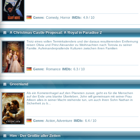
Genre:
Comedy
,
Horror
IMDb:
4.9 / 10
A Christmas Castle Proposal: A Royal in Paradise 2
Trotz eines vollen Terminkalenders und der daraus resultierenden Entfernung
reisen Olivia und Prinz Alexander zu Weihnachten nach Torovia zu seiner
Familie. Aufeinanderprallende Kulturen zwischen ihren Familien
Genre:
Romance
IMDb:
6.3 / 10
Greenland
Als ein Kometenhagel auf den Planeten zurast, geht es für die Menschen
auf der Erde ums blanke Überleben. John will gemeinsam mit seiner Frau
Allison alles in seiner Macht stehende tun, um auch ihren Sohn Nathan in
Sicherheit zu b...
Genre:
Action
,
Adventure
IMDb:
6.4 / 10
Him - Der Größte aller Zeiten