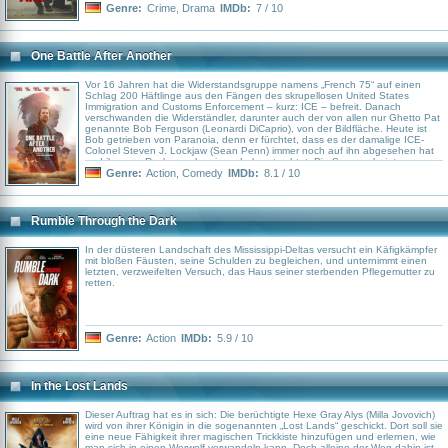
des Präsidenten erheblich erschwert. Es beginnt ein Wettlauf mit der Zeit,
Genre:
Crime
,
Drama
IMDb:
7 / 10
gegen einen scheinbar perfekten Killer...
One Battle After Another
Vor 16 Jahren hat die Widerstandsgruppe namens „French 75“ auf einen
Schlag 200 Häftlinge aus den Fängen des skrupellosen United States
Immigration and Customs Enforcement – kurz: ICE – befreit. Danach
verschwanden die Widerständler, darunter auch der von allen nur Ghetto Pat
genannte Bob Ferguson (Leonardi DiCaprio), von der Bildfläche. Heute ist
Bob getrieben von Paranoia, denn er fürchtet, dass es der damalige ICE-
Colonel Steven J. Lockjaw (Sean Penn) immer noch auf ihn abgesehen hat
und ihm aus Rache nach seinem Leben trachtet. Die Sorge scheint
zumindest nicht unbegründet, denn heute ist Lockjaw komplett abgedriftet
Genre:
Action
,
Comedy
IMDb:
8.1 / 10
und Teil der rassistischen „Christian Adventurer Club“-Miliz – und er hat es auf
Bobs Tochter Willa (Chase Infiniti) abgesehen. Zusammen mit seinen alten
Weggefährt*innen Sensei Segio (Benicio del Toro), Deandra (Regina Hall)
und Perfidia Beverly Hills (Teyana Taylor) macht sich Bob also auf sich dem
Rumble Through the Dark
extremistischen Colonel entgegenzustellen. Basiert auf dem Roman
„Vineland“ von Thomas Pynchon.
In der düsteren Landschaft des Mississippi-Deltas versucht ein Käfigkämpfer
mit bloßen Fäusten, seine Schulden zu begleichen, und unternimmt einen
letzten, verzweifelten Versuch, das Haus seiner sterbenden Pflegemutter zu
retten.
Genre:
Action
IMDb:
5.9 / 10
In the Lost Lands
Dieser Auftrag hat es in sich: Die berüchtigte Hexe Gray Alys (Milla Jovovich)
wird von ihrer Königin in die sogenannten „Lost Lands“ geschickt. Dort soll sie
eine neue Fähigkeit ihrer magischen Trickkiste hinzufügen und erlernen, wie
man sich in einen Werwolf verwandeln kann. Doch alleine der Weg dahin ist