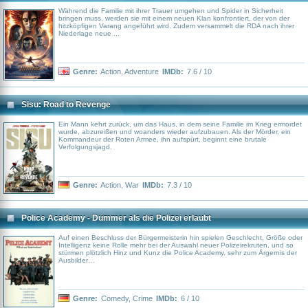
Während die Familie mit ihrer Trauer umgehen und Spider in Sicherheit
bringen muss, werden sie mit einem neuen Klan konfrontiert, der von der
hitzköpfigen Varang angeführt wird. Zudem versammelt die RDA nach ihrer
Niederlage neue ...
Genre:
Action
,
Adventure
IMDb:
7.6 / 10
Sisu: Road to Revenge
Ein Mann kehrt zurück, um das Haus, in dem seine Familie im Krieg ermordet
wurde, abzureißen und woanders wieder aufzubauen. Als der Mörder, ein
Kommandeur der Roten Armee, ihn aufspürt, beginnt eine brutale
Verfolgungsjagd.
Genre:
Action
,
War
IMDb:
7.3 / 10
Police Academy - Dümmer als die Polizei erlaubt
Auf einen Beschluss der Bürgermeisterin hin spielen Geschlecht, Größe oder
Intelligenz keine Rolle mehr bei der Auswahl neuer Polizeirekruten, und so
stürmen plötzlich Hinz und Kunz die Police Academy, sehr zum Ärgernis der
Ausbilder…
Genre:
Comedy
,
Crime
IMDb:
6 / 10