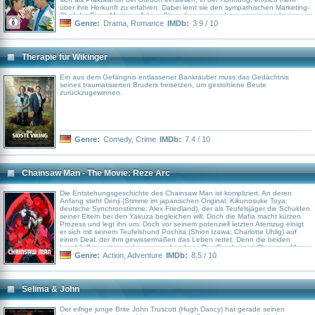
über ihre Herkunft zu erfahren. Dabei lernt sie den sympathischen Marketing-
Chef der Firma Mortimer, Adrian Shaw, kennen, und es entspinnt sich eine
zarte Romanze zwischen den beiden, bis sie sich schließlich ihre Liebe
Genre:
Drama
,
Romance
IMDb:
3.9 / 10
gestehen. Noch ahnt Adrian nicht, dass Roseanne ein Geheimnis hütet und
nicht die ist, für die sie sich ausgibt. Eine Reihe dramatischer Ereignisse
zwingt Roseanne, wichtige Entscheidungen zu fällen. Entscheidungen, die
nicht nur ihr eigenes Leben betreffen.
Therapie für Wikinger
Ein aus dem Gefängnis entlassener Bankräuber muss das Gedächtnis
seines traumatisierten Bruders freisetzen, um gestohlene Beute
zurückzugewinnen.
Genre:
Comedy
,
Crime
IMDb:
7.4 / 10
Chainsaw Man - The Movie: Reze Arc
Die Entstehungsgeschichte des Chainsaw Man ist kompliziert. An deren
Anfang steht Denji (Stimme im japanischen Original: Kikunosuke Toya;
deutsche Synchronstimme: Alex Friedland), der als Teufelsjäger die Schulden
seiner Eltern bei den Yakuza begleichen will. Doch die Mafia macht kurzen
Prozess und legt ihn um. Doch vor seinem potenziell letzten Atemzug einigt
er sich mit seinem Teufelshund Pochita (Shiori Izawa; Charlotte Uhlig) auf
einen Deal, der ihm gewissermaßen das Leben rettet. Denn die beiden
beschließen, miteinander zu verschmelzen. Das Ergebnis ist Chainsaw Man,
dessen Welt nun plötzlich von dem aufgetauchten Mädchen Reze (Reina
Genre:
Action
,
Adventure
IMDb:
8.5 / 10
Ueda) durcheinandergebracht wird.
Selima & John
Der eifrige junge Brite John Truscott (Hugh Dancy) hat gerade seinen