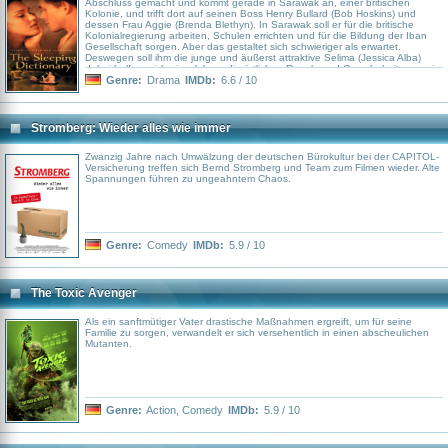
Abschluss gemacht und kommt gerade in Sarawak an, einer britischen
Kolonie, und trifft dort auf seinen Boss Henry Bullard (Bob Hoskins) und
dessen Frau Aggie (Brenda Blethyn). In Sarawak soll er für die britische
Kolonialregierung arbeiten, Schulen errichten und für die Bildung der Iban
Gesellschaft sorgen. Aber das gestaltet sich schwieriger als erwartet.
Deswegen soll ihm die junge und äußerst attraktive Selima (Jessica Alba)
dabei helfen, sich einzuleben, die örtlichen Regeln und Gewohnheiten sowie
die ansässige Sprache beizubringen. Es dauert nicht lange, bis sie
Genre:
Drama
IMDb:
6.6 / 10
miteinander schlafen und sich ineinander verlieben. Doch ihre verbotene
Romanze bringt allerlei Schwierigkeiten mit sich und John muss einige
schwerwiegende Entscheidungen treffen.
Stromberg: Wieder alles wie immer
Zwanzig Jahre nach Umwälzung der deutschen Bürokultur bei der CAPITOL-
Versicherung treffen sich Bernd Stromberg und Team zum Filmen wieder. Alte
Spannungen führen zu ungeahntem Chaos.
Genre:
Comedy
IMDb:
5.9 / 10
The Toxic Avenger
Als ein sanftmütiger Vater drastische Maßnahmen ergreift, um für seine
Familie zu sorgen, verwandelt er sich versehentlich in einen abscheulichen
Mutanten.
Genre:
Action
,
Comedy
IMDb:
5.9 / 10