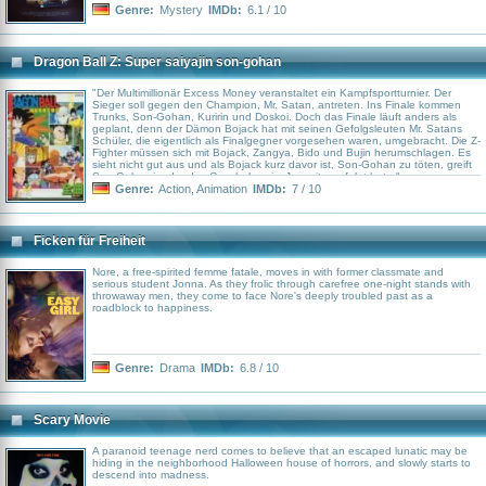
und Harris‘ gesamtes Leben für immer verändert. Brillantes, mysteriöses
Genre:
Mystery
IMDb:
6.1 / 10
Unterhaltungskino, wie eine Mischung aus „Twilight Zone“ und „Täglich grüßt
das Murmeltier“, der zudem die Genialität des Kultfilm „Donnie Darko“
aufweist.
Dragon Ball Z: Super saiyajin son-gohan
"Der Multimillionär Excess Money veranstaltet ein Kampfsportturnier. Der
Sieger soll gegen den Champion, Mr. Satan, antreten. Ins Finale kommen
Trunks, Son-Gohan, Kuririn und Doskoi. Doch das Finale läuft anders als
geplant, denn der Dämon Bojack hat mit seinen Gefolgsleuten Mr. Satans
Schüler, die eigentlich als Finalgegner vorgesehen waren, umgebracht. Die Z-
Fighter müssen sich mit Bojack, Zangya, Bido und Bujin herumschlagen. Es
sieht nicht gut aus und als Bojack kurz davor ist, Son-Gohan zu töten, greift
Son-Goku ein, der das Geschehen im Jenseits verfolgt hat..."
Genre:
Action
,
Animation
IMDb:
7 / 10
Ficken für Freiheit
Nore, a free-spirited femme fatale, moves in with former classmate and
serious student Jonna. As they frolic through carefree one-night stands with
throwaway men, they come to face Nore's deeply troubled past as a
roadblock to happiness.
Genre:
Drama
IMDb:
6.8 / 10
Scary Movie
A paranoid teenage nerd comes to believe that an escaped lunatic may be
hiding in the neighborhood Halloween house of horrors, and slowly starts to
descend into madness.