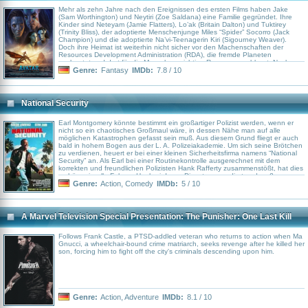
QuellenWikipedia Artikel über der Roman
Mehr als zehn Jahre nach den Ereignissen des ersten Films haben Jake
(Sam Worthington) und Neytiri (Zoe Saldana) eine Familie gegründet. Ihre
Kinder sind Neteyam (Jamie Flatters), Lo’ak (Britain Dalton) und Tuktirey
(Trinity Bliss), der adoptierte Menschenjunge Miles “Spider” Socorro (Jack
Champion) und die adoptierte Na’vi-Teenagerin Kiri (Sigourney Weaver).
Doch ihre Heimat ist weiterhin nicht sicher vor den Machenschaften der
Resources Development Administration (RDA), die fremde Planeten
ausbeutet und dort für die Menschen wichtige Ressourcen abbaut. Nach
dem Tod von Colonel Miles Quaritch (Stephen Lang) hat nun General
Genre:
Fantasy
IMDb:
7.8 / 10
Ardmore (Edie Falco) die Kontrolle über die RDA übernommen. Bald sehen
sich Neytiri, Jake und ihre Familie gezwungen, ihr Zuhause zu verlassen und
beim Na’vi-Stamm der Metkayina Zuflucht zu suchen, der an den Küsten und
Meeren des Mondes Pandora lebt und von der schwangeren Ronal (Kate
National Security
Winslet) und ihrem Mann Tonowari (Cliff Curtis) angeführt wird.
Earl Montgomery könnte bestimmt ein großartiger Polizist werden, wenn er
nicht so ein chaotisches Großmaul wäre, in dessen Nähe man auf alle
möglichen Katastrophen gefasst sein muß. Aus diesem Grund fliegt er auch
bald in hohem Bogen aus der L. A. Polizeiakademie. Um sich seine Brötchen
zu verdienen, heuert er bei einer kleinen Sicherheitsfirma namens “National
Security” an. Als Earl bei einer Routinekontrolle ausgerechnet mit dem
korrekten und freundlichen Polizisten Hank Rafferty zusammenstößt, hat dies
verhängnisvolle Folgen: Hank wird vom Dienst suspendiert und muß sogar
wegen angeblicher Körperverletzung für ein halbes Jahr hinter Gitter. Wieder
Genre:
Action
,
Comedy
IMDb:
5 / 10
auf freiem Fuß, landet Hank, wie der Zufall es will, ebenfalls bei “National
Security”. Wenn das mal gutgeht!
A Marvel Television Special Presentation: The Punisher: One Last Kill
Follows Frank Castle, a PTSD-addled veteran who returns to action when Ma
Gnucci, a wheelchair-bound crime matriarch, seeks revenge after he killed her
son, forcing him to fight off the city's criminals descending upon him.
Genre:
Action
,
Adventure
IMDb:
8.1 / 10