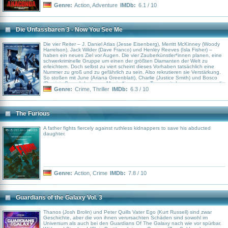
Genre:
Action
,
Adventure
IMDb:
6.1 / 10
Die Unfassbaren 3 - Now You See Me
Die vier Reiter – J. Daniel Atlas (Jesse Eisenberg), Merritt McKinney (Woody
Harrelson), Jack Wilder (Dave Franco) und Henley Reeves (Isla Fisher) –
haben ein neues Ziel vor Augen. Die vier Zauberkünstler*innen planen, eine
schwerkriminelle Gruppe um einen der größten Diamanten der Welt zu
erleichtern. Doch selbst zu viert scheint dieses Vorhaben tatsächlich eine
Nummer zu groß und zu gefährlich zu sein. Also rekrutieren sie Verstärkung.
So stoßen mit June (Ariana Greenblatt), Charlie (Justice Smith) und Bosco
(Dominic Sessa) drei neue Magier*innen zum Team, mit denen zusammen die
vier Reiter den wertvollen Klunker ins Visier nehmen.
Genre:
Crime
,
Thriller
IMDb:
6.3 / 10
The Furious
A father fights fiercely against ruthless kidnappers to save his abducted
daughter.
Genre:
Action
,
Crime
IMDb:
7.8 / 10
Guardians of the Galaxy Vol. 3
Thanos (Josh Brolin) und Peter Quills Vater Ego (Kurt Russell) sind zwar
Geschichte, aber die von ihnen verursachten Schäden sind sowohl im
Universum als auch bei den Guardians Of The Galaxy nach wie vor spürbar.