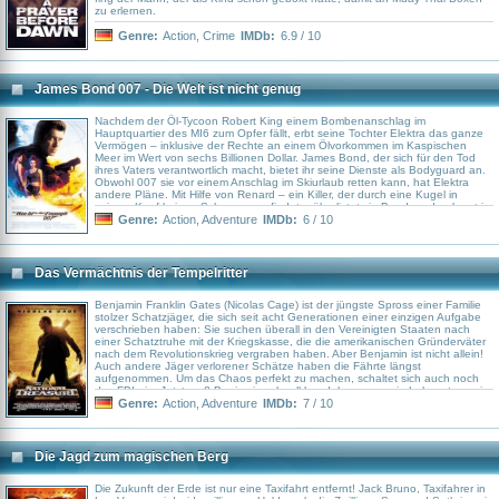
zu erlernen.
Genre:
Action
,
Crime
IMDb:
6.9 / 10
James Bond 007 - Die Welt ist nicht genug
Nachdem der Öl-Tycoon Robert King einem Bombenanschlag im
Hauptquartier des MI6 zum Opfer fällt, erbt seine Tochter Elektra das ganze
Vermögen – inklusive der Rechte an einem Ölvorkommen im Kaspischen
Meer im Wert von sechs Billionen Dollar. James Bond, der sich für den Tod
ihres Vaters verantwortlich macht, bietet ihr seine Dienste als Bodyguard an.
Obwohl 007 sie vor einem Anschlag im Skiurlaub retten kann, hat Elektra
andere Pläne. Mit Hilfe von Renard – ein Killer, der durch eine Kugel in
seinem Kopf keinen Schmerz empfindet – überlistet sie Bond, und gelangt in
den Besitz mehrerer Atomwaffen aus einer tschechischen Fabrik. Bond
Genre:
Action
,
Adventure
IMDb:
6 / 10
hingegen bekommt Unterstützung von Dr. Christmas Jones, einer
Nuklearwaffen-Expertin, die die gefährliche Bedrohung entschärfen könnte…
Das Vermächtnis der Tempelritter
Benjamin Franklin Gates (Nicolas Cage) ist der jüngste Spross einer Familie
stolzer Schatzjäger, die sich seit acht Generationen einer einzigen Aufgabe
verschrieben haben: Sie suchen überall in den Vereinigten Staaten nach
einer Schatztruhe mit der Kriegskasse, die die amerikanischen Gründerväter
nach dem Revolutionskrieg vergraben haben. Aber Benjamin ist nicht allein!
Auch andere Jäger verlorener Schätze haben die Fährte längst
aufgenommen. Um das Chaos perfekt zu machen, schaltet sich auch noch
das FBI ein. Jetzt muß Benjamin schnell handeln, wenn sein Lebenstraum in
Erfüllung gehen soll…
Genre:
Action
,
Adventure
IMDb:
7 / 10
Die Jagd zum magischen Berg
Die Zukunft der Erde ist nur eine Taxifahrt entfernt! Jack Bruno, Taxifahrer in