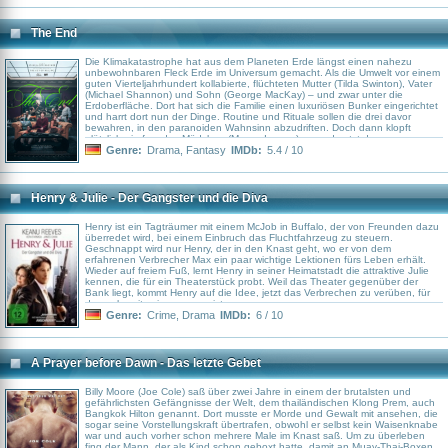
Menschen aufbegehren wollen. Ein Team aus Elitesoldaten wird daher
losgeschickt, um die Bedrohung zu beseitigen...
The End
Die Klimakatastrophe hat aus dem Planeten Erde längst einen nahezu
unbewohnbaren Fleck Erde im Universum gemacht. Als die Umwelt vor einem
guten Vierteljahrhundert kollabierte, flüchteten Mutter (Tilda Swinton), Vater
(Michael Shannon) und Sohn (George MacKay) – und zwar unter die
Erdoberfläche. Dort hat sich die Familie einen luxuriösen Bunker eingerichtet
und harrt dort nun der Dinge. Routine und Rituale sollen die drei davor
bewahren, in den paranoiden Wahnsinn abzudriften. Doch dann klopft
plötzlich ein fremdes Mädchen (Moses Ingram) an und setzt den
hauchdünnen Firnis der familiären Idylle gehörig unter Spannung.
Genre:
Drama
,
Fantasy
IMDb:
5.4 / 10
Henry & Julie - Der Gangster und die Diva
Henry ist ein Tagträumer mit einem McJob in Buffalo, der von Freunden dazu
überredet wird, bei einem Einbruch das Fluchtfahrzeug zu steuern.
Geschnappt wird nur Henry, der in den Knast geht, wo er von dem
erfahrenen Verbrecher Max ein paar wichtige Lektionen fürs Leben erhält.
Wieder auf freiem Fuß, lernt Henry in seiner Heimatstadt die attraktive Julie
kennen, die für ein Theaterstück probt. Weil das Theater gegenüber der
Bank liegt, kommt Henry auf die Idee, jetzt das Verbrechen zu verüben, für
das er bereits eingesessen ist.
Genre:
Crime
,
Drama
IMDb:
6 / 10
A Prayer before Dawn - Das letzte Gebet
Billy Moore (Joe Cole) saß über zwei Jahre in einem der brutalsten und
gefährlichsten Gefängnisse der Welt, dem thailändischen Klong Prem, auch
Bangkok Hilton genannt. Dort musste er Morde und Gewalt mit ansehen, die
sogar seine Vorstellungskraft übertrafen, obwohl er selbst kein Waisenknabe
war und auch vorher schon mehrere Male im Knast saß. Um zu überleben
fing der Mann, der als Kind schon geboxt hatte, damit an Muay-Thai-Boxen