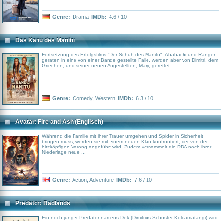
Genre:
Drama
IMDb:
4.6 / 10
Das Kanu des Manitu
Fortsetzung des Erfolgsfilms "Der Schuh des Manitu". Abahachi und Ranger
geraten in eine von einer Bande gestellte Falle, werden aber von Dimitri, dem
Griechen, und seiner neuen Angestellten, Mary, gerettet.
Genre:
Comedy
,
Western
IMDb:
6.3 / 10
Avatar: Fire and Ash (Englisch)
Während die Familie mit ihrer Trauer umgehen und Spider in Sicherheit
bringen muss, werden sie mit einem neuen Klan konfrontiert, der von der
hitzköpfigen Varang angeführt wird. Zudem versammelt die RDA nach ihrer
Niederlage neue ...
Genre:
Action
,
Adventure
IMDb:
7.6 / 10
Predator: Badlands
Ein noch junger Predator namens Dek (Dimitrius Schuster-Koloamatangi) wird