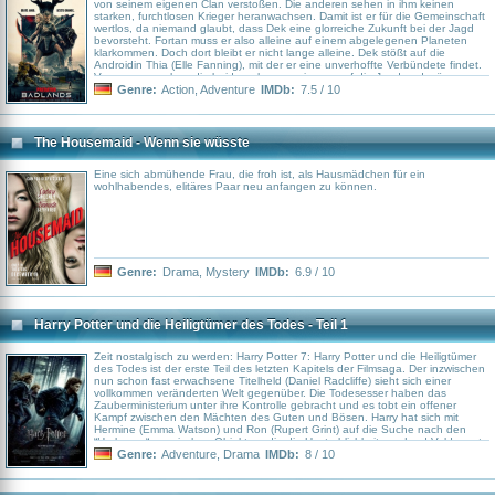
von seinem eigenen Clan verstoßen. Die anderen sehen in ihm keinen
starken, furchtlosen Krieger heranwachsen. Damit ist er für die Gemeinschaft
wertlos, da niemand glaubt, dass Dek eine glorreiche Zukunft bei der Jagd
bevorsteht. Fortan muss er also alleine auf einem abgelegenen Planeten
klarkommen. Doch dort bleibt er nicht lange alleine. Dek stößt auf die
Androidin Thia (Elle Fanning), mit der er eine unverhoffte Verbündete findet.
Von nun an gehen die beiden also gemeinsam auf die Jagd und müssen
sich schließlich auch einer scheinbar übermächtigen Bedrohung stellen...
Genre:
Action
,
Adventure
IMDb:
7.5 / 10
The Housemaid - Wenn sie wüsste
Eine sich abmühende Frau, die froh ist, als Hausmädchen für ein
wohlhabendes, elitäres Paar neu anfangen zu können.
Genre:
Drama
,
Mystery
IMDb:
6.9 / 10
Harry Potter und die Heiligtümer des Todes - Teil 1
Zeit nostalgisch zu werden: Harry Potter 7: Harry Potter und die Heiligtümer
des Todes ist der erste Teil des letzten Kapitels der Filmsaga. Der inzwischen
nun schon fast erwachsene Titelheld (Daniel Radcliffe) sieht sich einer
vollkommen veränderten Welt gegenüber. Die Todesesser haben das
Zauberministerium unter ihre Kontrolle gebracht und es tobt ein offener
Kampf zwischen den Mächten des Guten und Bösen. Harry hat sich mit
Hermine (Emma Watson) und Ron (Rupert Grint) auf die Suche nach den
“Horkuxen“, magischen Objekten, die die Unsterblichkeit von Lord Voldemort
(Ralph Fiennes) garantieren und zerstört werden müssen. Der dunkle Lord
Genre:
Adventure
,
Drama
IMDb:
8 / 10
hat seinerseits ein Kopfgeld auf Harry ausgesetzt: 10,000 Galleonen für den
lebendigen Harry Potter. Voldemort will sich das Vergnügen den “Jungen der
lebte“ mit den eigenen Händen zu töten, nicht nehmen lassen. Unterdessen