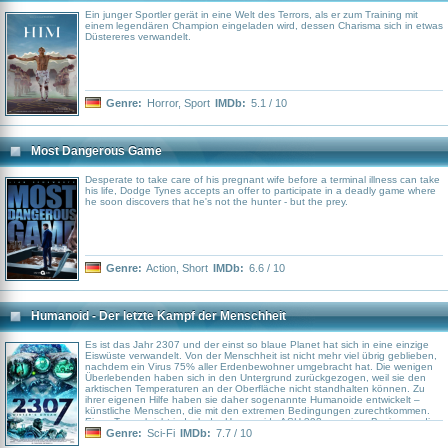
Ein junger Sportler gerät in eine Welt des Terrors, als er zum Training mit
einem legendären Champion eingeladen wird, dessen Charisma sich in etwas
Düstereres verwandelt.
Genre:
Horror
,
Sport
IMDb:
5.1 / 10
Most Dangerous Game
Desperate to take care of his pregnant wife before a terminal illness can take
his life, Dodge Tynes accepts an offer to participate in a deadly game where
he soon discovers that he's not the hunter - but the prey.
Genre:
Action
,
Short
IMDb:
6.6 / 10
Humanoid - Der letzte Kampf der Menschheit
Es ist das Jahr 2307 und der einst so blaue Planet hat sich in eine einzige
Eiswüste verwandelt. Von der Menschheit ist nicht mehr viel übrig geblieben,
nachdem ein Virus 75% aller Erdenbewohner umgebracht hat. Die wenigen
Überlebenden haben sich in den Untergrund zurückgezogen, weil sie den
arktischen Temperaturen an der Oberfläche nicht standhalten können. Zu
ihrer eigenen Hilfe haben sie daher sogenannte Humanoide entwickelt –
künstliche Menschen, die mit den extremen Bedingungen zurechtkommen.
Eines Tages bricht jedoch der Humanoide ASH-393 aus einer Basis aus, die
inmitten der Todeszone 714 gelegen ist. ASH gilt als die fortschrittlichste
Genre:
Sci-Fi
IMDb:
7.7 / 10
Kreation seiner Art und führt nun eine Gruppe Abtrünniger an, die gegen die