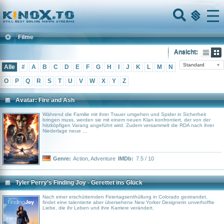
Home
Menu
Filme
Ansicht:
Standard
▼
Alle
#
A
B
C
D
E
F
G
H
I
J
K
L
M
N
O
P
Q
R
S
T
U
V
W
X
Y
Z
Avatar: Fire and Ash
Während die Familie mit ihrer Trauer umgehen und Spider in Sicherheit
bringen muss, werden sie mit einem neuen Klan konfrontiert, der von der
hitzköpfigen Varang angeführt wird. Zudem versammelt die RDA nach ihrer
Niederlage neue ...
Genre:
Action
,
Adventure
IMDb:
7.5 / 10
Tyler Perry's Finding Joy - Gerettet ins Glück
Nach einer erschütternden Feiertagsenthüllung in Colorado gestrandet,
findet eine talentierte aber übersehene New Yorker Designerin unverhoffte
Liebe, die ihr Leben und ihre Karriere verändert.