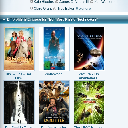
Kate Higgins
James C. Mathis III
Kari Wahlgren
Clare Grant
Troy Baker
6 weitere
Empfohlene Einträge für "Iron Man: Rise of Technovore"
Bibi & Tina - Der
Waterworld
Zathura - Ein
Film
Abenteuer i..
Der Dunkle Turm
Die fantastische
The LEGO Ninjago