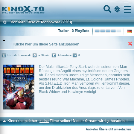
Home
Menu
Iron Man: Rise of Technovore
(2013)
Trailer
0 Playlists
Klicke hier um diese Seite anzupassen
Hiroshi Hamazaki
~ 88 min.
Adventure
0
Der Multimilliardär Tony Stark wehrt in seiner Iron-Man-
Rüstung den Angriff eines mysteriösen neuen Gegners
ab. Dabei sterben unschuldige Menschen, darunter sein
bester Freund War Machine, Lt. Colonel James Rhodes.
Als S.H.I.E.L.D. Iron Man verhören will, entkommt dieser,
um den Drahtzieher des Anschlags zu entlarven. Von
Black Widow und Hawkeye verfolgt...
Kinox.to speichert
keine
Filme selber! Dieser Stream wird gehostet bei:
Voe.SX
Anbieter Übersicht umschalten