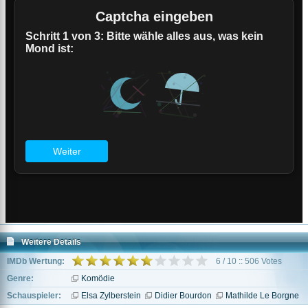
Weitere Details
IMDb Wertung:
6 / 10 :: 506 Votes
Genre:
Komödie
Schauspieler:
Elsa Zylberstein
Didier Bourdon
Mathilde Le Borgne