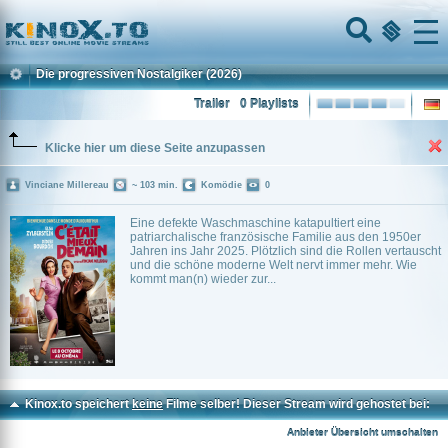
Home
Menu
Die progressiven Nostalgiker
(2026)
Trailer
0 Playlists
Klicke hier um diese Seite anzupassen
Vinciane Millereau
~ 103 min.
Komödie
0
Eine defekte Waschmaschine katapultiert eine
patriarchalische französische Familie aus den 1950er
Jahren ins Jahr 2025. Plötzlich sind die Rollen vertauscht
und die schöne moderne Welt nervt immer mehr. Wie
kommt man(n) wieder zur...
Kinox.to speichert
keine
Filme selber! Dieser Stream wird gehostet bei:
Voe.SX
Anbieter Übersicht umschalten