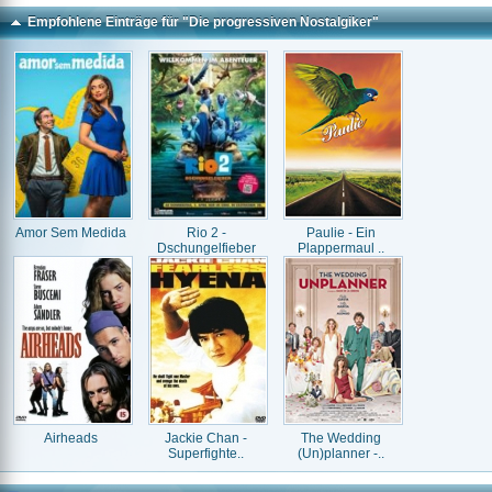
Empfohlene Einträge für "Die progressiven Nostalgiker"
Amor Sem Medida
Rio 2 -
Paulie - Ein
Dschungelfieber
Plappermaul ..
Airheads
Jackie Chan -
The Wedding
Superfighte..
(Un)planner -..