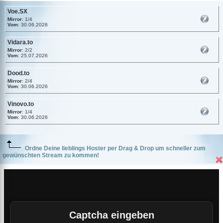
Voe.SX
Mirror
: 1/4
Vom
: 30.06.2026
Vidara.to
Mirror
: 2/2
Vom
: 25.07.2026
Dood.to
Mirror
: 2/4
Vom
: 30.06.2026
Vinovo.to
Mirror
: 1/4
Vom
: 30.06.2026
Ordne Deine lieblings Hoster per Drag & Drop um schneller zum
gewünschten Stream zu kommen!