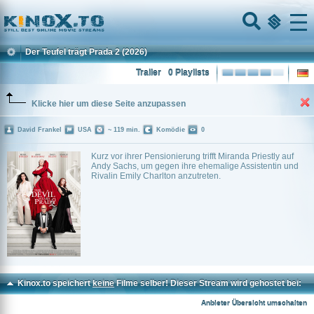
Home
Menu
Der Teufel trägt Prada 2
(2026)
Trailer
0 Playlists
Klicke hier um diese Seite anzupassen
David Frankel
USA
~ 119 min.
Komödie
0
Kurz vor ihrer Pensionierung trifft Miranda Priestly auf
Andy Sachs, um gegen ihre ehemalige Assistentin und
Rivalin Emily Charlton anzutreten.
Kinox.to speichert
keine
Filme selber! Dieser Stream wird gehostet bei:
Voe.SX
Anbieter Übersicht umschalten