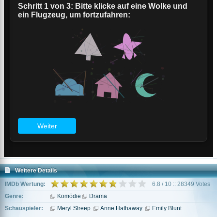
Weitere Details
IMDb Wertung:
6.8 / 10 :: 28349 Votes
Genre:
Komödie
Drama
Schauspieler:
Meryl Streep
Anne Hathaway
Emily Blunt