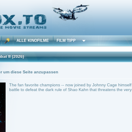
 KINOFILME
FILM TIPP
Trailer
0 Playlists
Seite anzupassen
avorite champions -- now joined by Johnny Cage himself -- are pitted against one ano
 defeat the dark rule of Shao Kahn that threatens the very existence of the Earthrealm
A
~ 116 min.
Action
0
ilme selber! Dieser Stream wird gehostet bei:
Voe.SX
Anbie