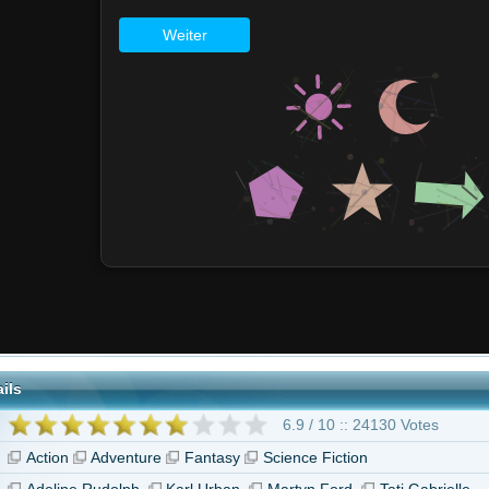
6.9 / 10 :: 24130 Votes
Adventure
Fantasy
Science Fiction
udolph
Karl Urban
Martyn Ford
Tati Gabrielle
Mortal Kombat II"