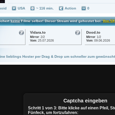
Vidara.to
Dood.to
Vinovo.to
Mirror
: 2/2
Mirror
: 1/2
Mirror
: 1/2
Vom
: 25.07.2026
Vom
: 09.06.2026
Vom
: 08.06.
 Hoster per Drag & Drop um schneller zum gewünschten Stream zu kommen!