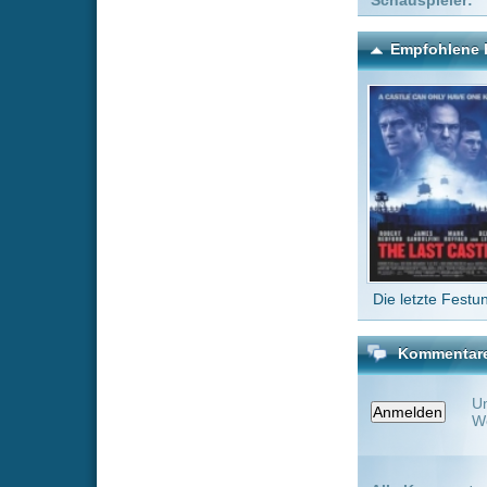
Die letzte Festung
Tripl
Kommentare zu Mortal Ko
Um einen Kommen
Wenn Du noch ke
Alle Kommentare
(0)