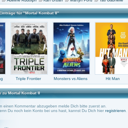
e Frontier
Monsters vs Aliens
Hit Man
Kate
mbat II
tar abzugeben melde Dich bitte zuerst an.
in Konto bei uns hast, kannst Du Dich hier
registrieren
.
Keine Kommentare vorhanden.