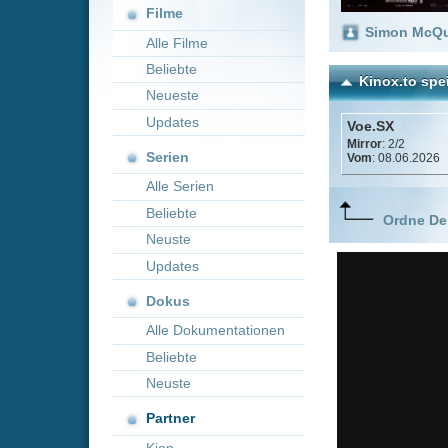
Neueste
Updates
Voe.SX
Mirror
: 2/2
Serien
Vom
: 08.06.2026
Alle Serien
Beliebte
Ordne Deine lieblings
Neuste
Updates
Dokus
Alle Dokumentationen
Beliebte
Neuste
Partner
Kion