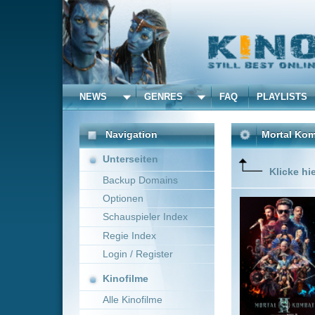
NEWS
GENRES
FAQ
PLAYLISTS
ALLE
Navigation
Mortal Kombat II
(2026)
Unterseiten
Klicke hier um diese 
Backup Domains
Optionen
The fan f
battle to
Schauspieler Index
Regie Index
Login / Register
Kinofilme
Alle Kinofilme
Filme
Simon McQuoid
US
Alle Filme
Beliebte
Kinox.to speichert
keine
F