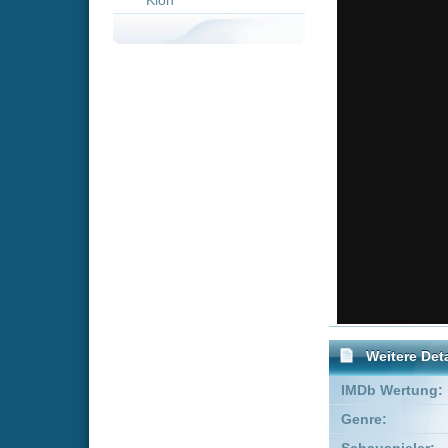
Weitere Details
IMDb Wertung:
Genre:
Action
Schauspieler:
Adeline R
Empfohlene Einträge für "