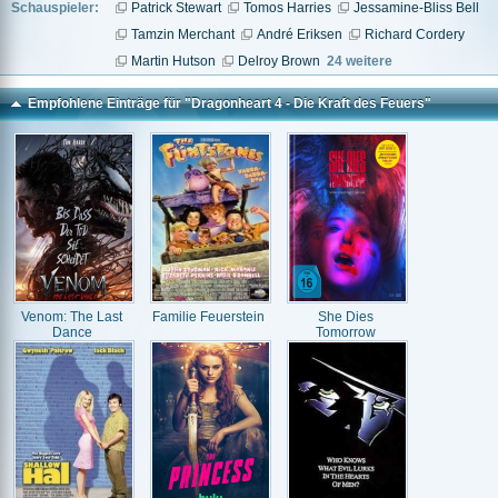
Schauspieler:
Patrick Stewart
Tomos Harries
Jessamine-Bliss Bell
Tamzin Merchant
André Eriksen
Richard Cordery
Martin Hutson
Delroy Brown
24 weitere
Empfohlene Einträge für "Dragonheart 4 - Die Kraft des Feuers"
Venom: The Last
Familie Feuerstein
She Dies
Dance
Tomorrow