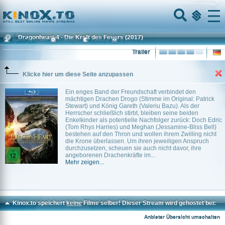
Home
Menu
Dragonheart 4 - Die Kraft des Feuers
(2017)
Patrik Syversen
~ 98 min.
Fantasy
0
Trailer
Klicke hier um diese Seite anzupassen
Ein enges Band der Freundschaft verbindet den
mächtigen Drachen Drogo (Stimme im Original: Patrick
Stewart) und König Gareth (Valeriu Bazu). Als der
Herrscher schließlich stirbt, bleiben seine beiden
Enkelkinder als potentielle Nachfolger zurück: Doch Edric
(Tom Rhys Harries) und Meghan (Jessamine-Bliss Bell)
bestehen auf den Thron und wollen ihrem Zwilling nicht
die Krone überlassen. Um ihren jeweiligen Anspruch
durchzusetzen, scheuen sie auch nicht davor, ihre
angeborenen Drachenkräfte im...
Mehr zeigen...
Kinox.to speichert
keine
Filme selber! Dieser Stream wird gehostet bei:
Voe.SX
Anbieter Übersicht umschalten