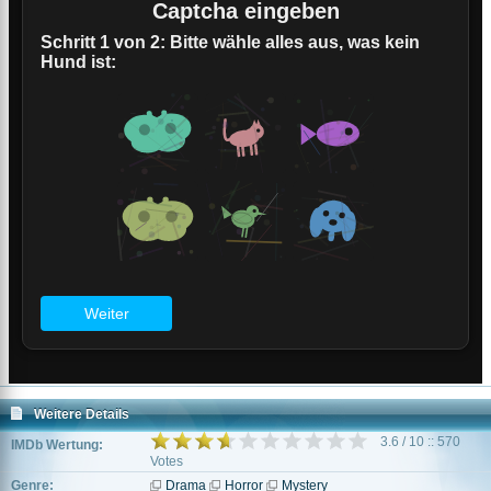
Weitere Details
3.6 / 10 :: 570
IMDb Wertung:
Votes
Genre:
Drama
Horror
Mystery