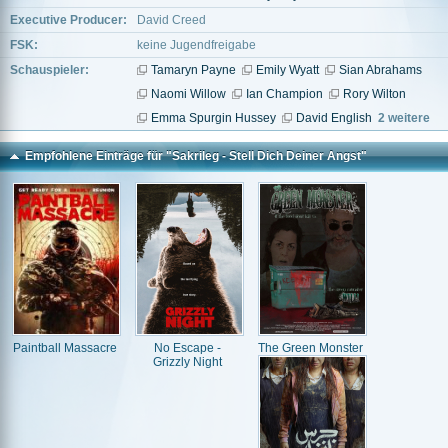
Executive Producer:
David Creed
FSK:
keine Jugendfreigabe
Schauspieler:
Tamaryn Payne
Emily Wyatt
Sian Abrahams
Naomi Willow
Ian Champion
Rory Wilton
Emma Spurgin Hussey
David English
2 weitere
Empfohlene Einträge für "Sakrileg - Stell Dich Deiner Angst"
Paintball Massacre
No Escape -
The Green Monster
Grizzly Night