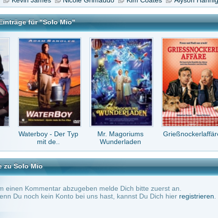
y - Der Typ
Mr. Magoriums
Grießnockerlaffäre
Der Vorname
t de..
Wunderladen
tar abzugeben melde Dich bitte zuerst an.
in Konto bei uns hast, kannst Du Dich hier
registrieren
.
Keine Kommentare vorhanden.