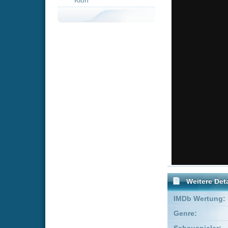
Weitere Details
IMDb Wertung:
Genre:
Komödie
Schauspieler:
Kevin Ja
Empfohlene Einträge für 