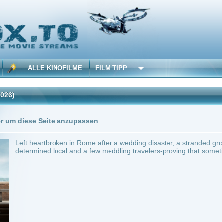
 KINOFILME
FILM TIPP
Trailer
0 Playlists
Seite anzupassen
rtbroken in Rome after a wedding disaster, a stranded groom finds his ruined honey
d local and a few meddling travelers-proving that sometimes heartbreak is only the 
SA
~ 96 min.
Komödie
0
ilme selber! Dieser Stream wird gehostet bei:
Voe.SX
Anbie