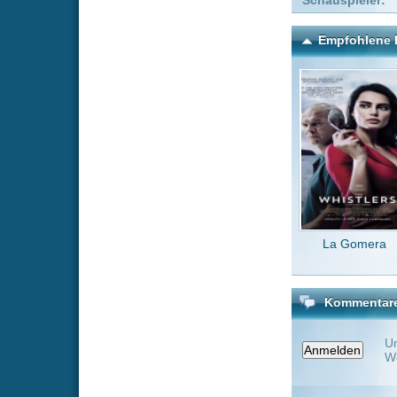
La Gomera
Waterbo
mi
Kommentare zu Solo Mio
Um einen Kommen
Wenn Du noch ke
Alle Kommentare
(0)