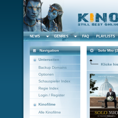
NEWS
GENRES
FAQ
PLAYLISTS
ALLE
Navigation
Solo Mio
(2026)
Unterseiten
Klicke hier um diese 
Backup Domains
Optionen
Left hea
determine
Schauspieler Index
Regie Index
Login / Register
Kinofilme
Alle Kinofilme
Filme
Charles Kinnane
U
Alle Filme
Beliebte
Kinox.to speichert
keine
F