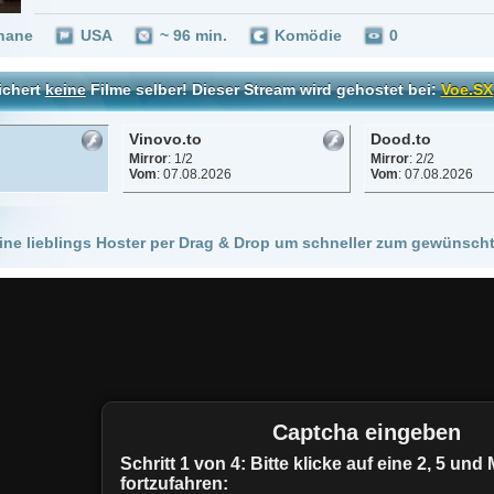
Vinovo.to
Dood.to
Vidara.to
Mirror
: 1/2
Mirror
: 2/2
Mirror
: 2/2
Vom
: 07.08.2026
Vom
: 07.08.2026
Vom
: 07.08.
 Hoster per Drag & Drop um schneller zum gewünschten Stream zu kommen!