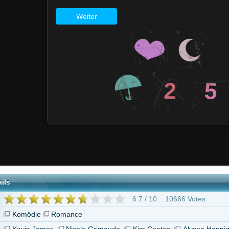
6.7 / 10 :: 10666 Votes
Romance
mes
Nicole Grimaudo
Kim Coates
Alyson Hannigan
"Solo Mio"