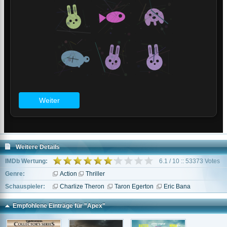
Weitere Details
IMDb Wertung:
6.1 / 10 :: 53373 Votes
Genre:
Action
Thriller
Schauspieler:
Charlize Theron
Taron Egerton
Eric Bana
Empfohlene Einträge für "Apex"