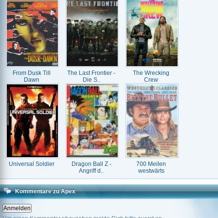
From Dusk Till
The Last Frontier -
The Wrecking
Dawn
Die S..
Crew
Universal Soldier
Dragon Ball Z -
700 Meilen
Angriff d..
westwärts
Kommentare zu Apex