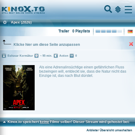
Home
Menu
Apex
(2026)
Trailer
0 Playlists
Klicke hier um diese Seite anzupassen
Baltasar Kormákur
~ 95 min.
Action
0
Als eine Adrenalinsüchtige einen gefährlichen Fluss
bezwingen will, entdeckt sie, dass die Natur nicht das
Einzige ist, das nach Blut dürstet.
Kinox.to speichert
keine
Filme selber! Dieser Stream wird gehostet bei:
Voe.SX
Anbieter Übersicht umschalten