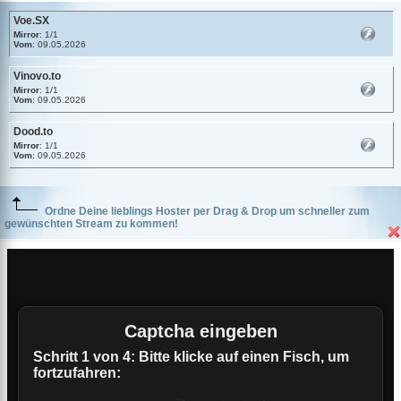
Voe.SX
Mirror
: 1/1
Vom
: 09.05.2026
Vinovo.to
Mirror
: 1/1
Vom
: 09.05.2026
Dood.to
Mirror
: 1/1
Vom
: 09.05.2026
Ordne Deine lieblings Hoster per Drag & Drop um schneller zum
gewünschten Stream zu kommen!