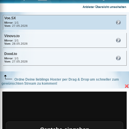
Voe.SX
Anbieter Übersicht umschalten
Voe.SX
Mirror
: 1/1
Vom
: 27.05.2026
Vinovo.to
Mirror
: 1/1
Vom
: 28.05.2026
Dood.to
Mirror
: 1/1
Vom
: 27.05.2026
Ordne Deine lieblings Hoster per Drag & Drop um schneller zum
gewünschten Stream zu kommen!