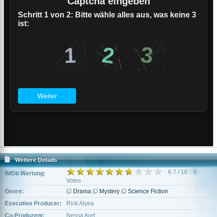
Weitere Details
6.7 / 10 :: 0
IMDb Wertung:
Votes
Genre:
Drama
Mystery
Science Fiction
Executive Producer:
Rick Alyea
Co-Produzent:
Nessa Aref