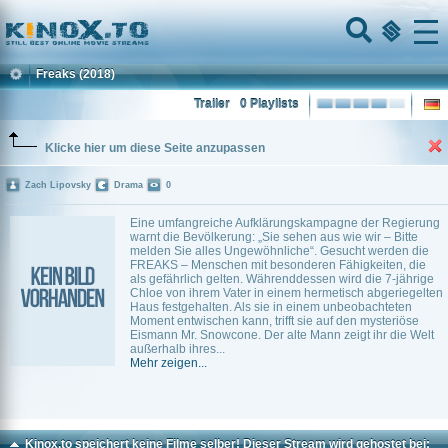
Home
Menu
Freaks
(2018)
Trailer
0 Playlists
Klicke hier um diese Seite anzupassen
Zach Lipovsky
Drama
0
Eine umfangreiche Aufklärungskampagne der Regierung
warnt die Bevölkerung: „Sie sehen aus wie wir – Bitte
melden Sie alles Ungewöhnliche“. Gesucht werden die
FREAKS – Menschen mit besonderen Fähigkeiten, die
als gefährlich gelten. Währenddessen wird die 7-jährige
Chloe von ihrem Vater in einem hermetisch abgeriegelten
Haus festgehalten. Als sie in einem unbeobachteten
Moment entwischen kann, trifft sie auf den mysteriöse
Eismann Mr. Snowcone. Der alte Mann zeigt ihr die Welt
außerhalb ihres...
Mehr zeigen...
Kinox.to speichert
keine
Filme selber! Dieser Stream wird gehostet bei: