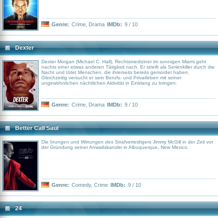
Genre:
Crime
,
Drama
IMDb:
9 / 10
Dexter
Dexter Morgan (Michael C. Hall), Rechtsmediziner im sonnigen Miami geht
nachts einer etwas anderen Tätigkeit nach. Er streift als Serienkiller durch die
Nacht und tötet Menschen, die ihrerseits bereits gemordet haben.
Gleichzeitig versucht er sein Berufs- und Privatleben mit seiner
ungewöhnlichen nächtlichen Aktivität in Einklang zu bringen.
Genre:
Crime
,
Drama
IMDb:
9 / 10
Better Call Saul
Die Irrungen und Wirrungen des Strafverteidigers Jimmy McGill in der Zeit vor
der Gründung seiner Anwaltskanzlei in Albuquerque, New Mexico.
Genre:
Comedy
,
Crime
IMDb:
9 / 10
24