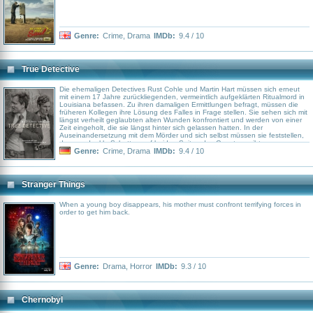
Genre:
Crime
,
Drama
IMDb:
9.4 / 10
True Detective
Die ehemaligen Detectives Rust Cohle und Martin Hart müssen sich erneut
mit einem 17 Jahre zurückliegenden, vermeintlich aufgeklärten Ritualmord in
Louisiana befassen. Zu ihren damaligen Ermittlungen befragt, müssen die
früheren Kollegen ihre Lösung des Falles in Frage stellen. Sie sehen sich mit
längst verheilt geglaubten alten Wunden konfrontiert und werden von einer
Zeit eingeholt, die sie längst hinter sich gelassen hatten. In der
Auseinandersetzung mit dem Mörder und sich selbst müssen sie feststellen,
dass es dunkle Schatten auf beiden Seiten des Gesetzes gibt.
Genre:
Crime
,
Drama
IMDb:
9.4 / 10
Stranger Things
When a young boy disappears, his mother must confront terrifying forces in
order to get him back.
Genre:
Drama
,
Horror
IMDb:
9.3 / 10
Chernobyl