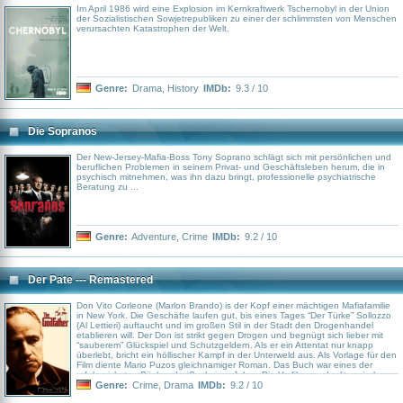
Im April 1986 wird eine Explosion im Kernkraftwerk Tschernobyl in der Union
der Sozialistischen Sowjetrepubliken zu einer der schlimmsten von Menschen
verursachten Katastrophen der Welt.
Genre:
Drama
,
History
IMDb:
9.3 / 10
Die Sopranos
Der New-Jersey-Mafia-Boss Tony Soprano schlägt sich mit persönlichen und
beruflichen Problemen in seinem Privat- und Geschäftsleben herum, die in
psychisch mitnehmen, was ihn dazu bringt, professionelle psychiatrische
Beratung zu ...
Genre:
Adventure
,
Crime
IMDb:
9.2 / 10
Der Pate --- Remastered
Don Vito Corleone (Marlon Brando) is der Kopf einer mächtigen Mafiafamilie
in New York. Die Geschäfte laufen gut, bis eines Tages “Der Türke” Sollozzo
(Al Lettieri) auftaucht und im großen Stil in der Stadt den Drogenhandel
etablieren will. Der Don ist strikt gegen Drogen und begnügt sich lieber mit
“sauberem” Glückspiel und Schutzgeldern. Als er ein Attentat nur knapp
überlebt, bricht ein höllischer Kampf in der Unterweld aus. Als Vorlage für den
Film diente Mario Puzos gleichnamiger Roman. Das Buch war eines der
erfolgreichsten Bücher der Sechziger Jahre. Die Verfilmung der literarischen
Vorlage von Mario Puzo stand diesem Erfolg in nichts nach. In den
Genre:
Crime
,
Drama
IMDb:
9.2 / 10
Kategorien Bester Film, Bestes Drehbuch und Bester Hauptdarsteller wurde