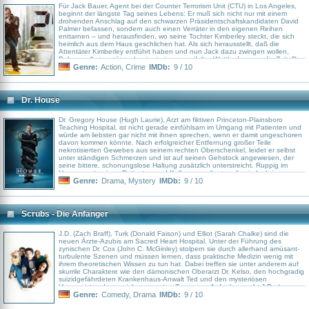
Für Jack Bauer, Agent bei der Counter Terrorism Unit (CTU) in Los Angeles,
beginnt der längste Tag seines Lebens: Er muß sich nicht nur mit einem
drohenden Anschlag auf den schwarzen Präsidentschaftskandidaten David
Palmer befassen, sondern auch einen Verräter in den eigenen Reihen
enttarnen – und herausfinden, wo seine Tochter Kimberley steckt, die sich
heimlich aus dem Haus geschlichen hat. Als sich herausstellt, daß die
Attentäter Kimberley entführt haben und nun Jack dazu zwingen wollen,
Palmer selbst zu töten, beginnt ein verzweifelter Wettlauf gegen die Zeit. Das
Besondere an der Serie: „24“ spielt in Echtzeit, jede Season umfaßt einen
Genre:
Action
,
Crime
IMDb:
9 / 10
vollen 24-Stunden-Tag – und Jack hat noch viele lange Tage vor sich: Immer
geht es um Bedrohungen durch Terroristen und Anschläge, sei es mit Giftgas
oder gar mit Hilfe einer Atombombe. Immer haben seine Fälle für Jack auch
eine ganz persönliche Komponente. Und nie kann sich der Agent auf all
Dr. House
seine Kollegen bei der CTU verlassen, da sich auch die internen Fronten im
Verlauf der Seasons mehrfach verändern können.
Dr. Gregory House (Hugh Laurie), Arzt am fiktiven Princeton-Plainsboro
Teaching Hospital, ist nicht gerade einfühlsam im Umgang mit Patienten und
würde am liebsten gar nicht mit ihnen sprechen, wenn er damit ungeschoren
davon kommen könnte. Nach erfolgreicher Entfernung großer Teile
nekrotisierten Gewebes aus seinem rechten Oberschenkel, leidet er selbst
unter ständigen Schmerzen und ist auf seinen Gehstock angewiesen, der
seine bittere, schonungslose Haltung zusätzlich unterstreicht. Ruppig im
Umgang mit seinen Patienten und Kollegen, gelingt es ihm jedoch immer
wieder, schnelle und akurate Diagnosen zu stellen, nachdem er seinen
Genre:
Drama
,
Mystery
IMDb:
9 / 10
Patienten scheinbar keine Aufmerksamkeit gezollt hat. Obwohl sein Verhalten
oft ans Unsoziale grenzt, ist House ein herausragender, wenn auch
eigenbrötlerischer Mediziner, dessen unkonventionelle Denkweise und
tadellosen Instinkte ihm großen Respekt eingebracht haben. Er ist nicht nur
Scrubs - Die Anfänger
Spezialist für Infektionskrankheiten und Nephrologie, sondern auch ein
ausgezeichneter Diagnostiker, der Herausforderungen der medizinischen Art
liebt. Gemeinsam mit seinem Team stellt er sich diesen oft unlösbaren
J.D. (Zach Braff), Turk (Donald Faison) und Elliot (Sarah Chalke) sind die
Aufgaben, um Menschenleben zu retten. House ist definitiv ein Arzt, dem
neuen Ärzte-Azubis am Sacred Heart Hospital. Unter der Führung des
man als Patient nicht über den Weg laufen möchte, doch die Serie ist dank
zynischen Dr. Cox (John C. McGinley) stolpern sie durch allerhand amüsant-
ihres bitterbösen Humors jeden der bisher gewonnenen Fernsehpreise wert.
turbulente Szenen und müssen lernen, dass praktische Medizin wenig mit
ihrem theoretischen Wissen zu tun hat. Dabei treffen sie unter anderem auf
skurrile Charaktere wie den dämonischen Oberarzt Dr. Kelso, den hochgradig
suizidgefährdeten Krankenhaus-Anwalt Ted und den mysteriösen
Hausmeister, der es sich vom ersten Tag an zur Aufgabe macht J.D. das
Leben so schwer wie möglich zu machen..
Genre:
Comedy
,
Drama
IMDb:
9 / 10