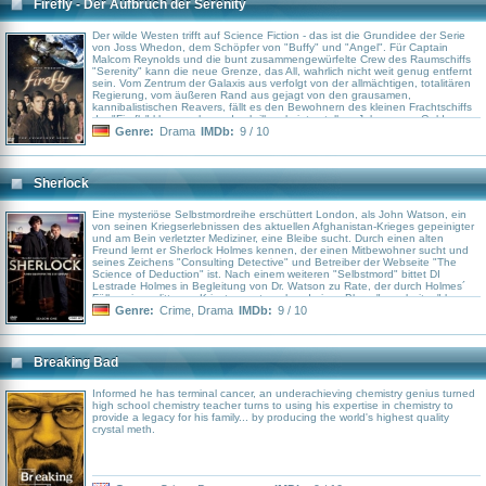
Firefly - Der Aufbruch der Serenity
Der wilde Westen trifft auf Science Fiction - das ist die Grundidee der Serie
von Joss Whedon, dem Schöpfer von "Buffy" und "Angel". Für Captain
Malcom Reynolds und die bunt zusammengewürfelte Crew des Raumschiffs
"Serenity" kann die neue Grenze, das All, wahrlich nicht weit genug entfernt
sein. Vom Zentrum der Galaxis aus verfolgt von der allmächtigen, totalitären
Regierung, vom äußeren Rand aus gejagt von den grausamen,
kannibalistischen Reavers, fällt es den Bewohnern des kleinen Frachtschiffs
der "Firefly"-klasse schwer, durch illegale interstellare Jobs genug Geld
zusammenzukratzen, um ihre Mägen und den Tank des Schiffes zu füllen.
Genre:
Drama
IMDb:
9 / 10
Sherlock
Eine mysteriöse Selbstmordreihe erschüttert London, als John Watson, ein
von seinen Kriegserlebnissen des aktuellen Afghanistan-Krieges gepeinigter
und am Bein verletzter Mediziner, eine Bleibe sucht. Durch einen alten
Freund lernt er Sherlock Holmes kennen, der einen Mitbewohner sucht und
seines Zeichens "Consulting Detective" und Betreiber der Webseite "The
Science of Deduction" ist. Nach einem weiteren "Selbstmord" bittet DI
Lestrade Holmes in Begleitung von Dr. Watson zu Rate, der durch Holmes´
Fälle seine erlittenen Kriestraumata anhand eines Blogs "verarbeiten" kann.
Genre:
Crime
,
Drama
IMDb:
9 / 10
Breaking Bad
Informed he has terminal cancer, an underachieving chemistry genius turned
high school chemistry teacher turns to using his expertise in chemistry to
provide a legacy for his family... by producing the world's highest quality
crystal meth.