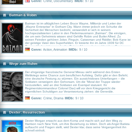
Genre:
Crime
,
Documentary
IMDb:
9 / 10
Batman & Robin
Batman ist im alltäglichen Leben Bruce Wayne, Millionär und Leiter der
„Wayne Enterprise“ in Gotham City. Wann immer jedoch ein Schurke die
Sicherheit der Menschen bedroht, verwandelt er sich in seinem
hochspezialisierten Labor in den Fledermausmann „Batman“. Die einzigen,
die um sein Geheimnis wissen sind Gehilfe Robin und Butler Alfred. Zu
seinen Feinden gehören Joker, Pinguin, Catwoman und Riddler. Bob Kane ist
der geistige Vater des Superhelden. Er kreierte ihn im Jahre 1939 für DC
Comics. Und seitdem wurde die „Batman“-Legende in zahlreichen Comics,
Radiosendungen, TV-Serien Kinofilmen und Zeichentrickserien verarbeitet.
Genre:
Action
,
Animation
IMDb:
9 / 10
Regisseur Frank Paur war bereits für die Zeichentrickserien „X-Men –
Evolution“, „Men in Black“ und „Gargoyles“ verantwortlich. Die Geschichten
stammen u. a. aus der Feder von Alan Burnett, der zuvor „Superman“, „Duck
Tales“ und „Freakazoid“ mit seinen Ideen bestückte. Burnett erhielt
Wege zum Ruhm
zusammen mit anderen 1993 einen Emmy im Bereich Animationsprogramme
für seine Arbeit an „Batman & Robin“.
Der ehrgeizige französische General Mireau sieht während des Ersten
Weltkriegs seine Chance zum beruflichen Aufstieg. Dafür gibt er den Befehl,
eine deutsche Festung zu stürmen. Ein aussichtsloses Unterfangen – die
Soldaten verweigern den Gehorsam. Um die “Moral der Truppe wieder
herzustellen, wird an drei Soldaten ein Exempel statuiert. Ihr
Regimentskommandeur Colonel Dax) will vor dem Kriegsgericht die
eigentlichen Schuldigen zur Verantwortung ziehen: die Generäle.
Genre:
Crime
,
Drama
IMDb:
9 / 10
Dexter: Resurrection
Dexter Morgan erwacht aus dem Koma und macht sich auf den Weg zu
Harrison nach New York, um ihre Beziehung zu kitten. Doch als Angel Batista
auftaucht und Fragen stellt, wird Dexter klar, dass seine Vergangenheit ihn
schnell einholt.