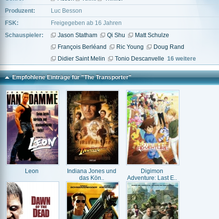
Produzent:
Luc Besson
FSK:
Freigegeben ab 16 Jahren
Schauspieler:
Jason Statham
Qi Shu
Matt Schulze
François Berléand
Ric Young
Doug Rand
Didier Saint Melin
Tonio Descanvelle
16 weitere
Empfohlene Einträge für "The Transporter"
Leon
Indiana Jones und
Digimon
das Kön..
Adventure: Last E..