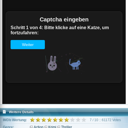
Weitere Details
IMDb Wertung:
7 / 10 :: 61172 Votes
Genre:
Action
Krimi
Thriller