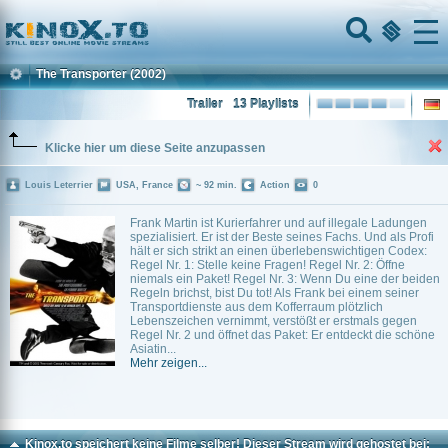
Home
Menu
The Transporter
(2002)
Trailer
13 Playlists
Klicke hier um diese Seite anzupassen
Louis Leterrier
USA, France
~ 92 min.
Action
0
Frank Martin ist Kurierfahrer und auf illegale Ladungen
spezialisiert. Er ist der Beste seines Fachs. Und als Profi
hält er sich strikt an einen überlebenswichtigen Codex:
Regel Nr. 1: Stelle keine Fragen! Regel Nr. 2: Öffne
niemals ein Paket! Regel Nr. 3: Wenn Du eine der beiden
Regeln brichst, bist Du tot! Als Frank bei einem seiner
Transportdienste aus dem Kofferraum plötzlich
Lebenszeichen vernimmt, verstößt er erstmals gegen
Regel Nr. 2 und öffnet das Paket: Er entdeckt die schöne
Asiatin...
Mehr zeigen...
Kinox.to speichert
keine
Filme selber! Dieser Stream wird gehostet bei: