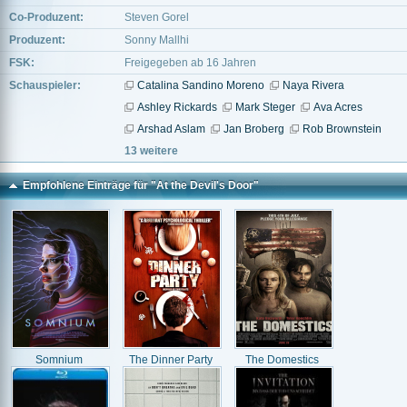
Co-Produzent:
Steven Gorel
Produzent:
Sonny Mallhi
FSK:
Freigegeben ab 16 Jahren
Schauspieler:
Catalina Sandino Moreno
Naya Rivera
Ashley Rickards
Mark Steger
Ava Acres
Arshad Aslam
Jan Broberg
Rob Brownstein
13 weitere
Empfohlene Einträge für "At the Devil's Door"
Somnium
The Dinner Party
The Domestics