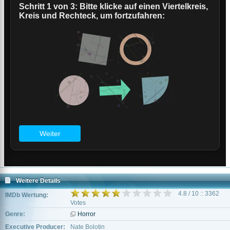
Weitere Details
4.8 / 10 :: 3362
IMDb Wertung:
Votes
Genre:
Horror
Executive Producer:
Nate Bolotin