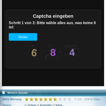
Weitere Details
IMDb Wertung:
7 / 10 :: 22476 Votes
Genre:
Action
Komödie
Krimi