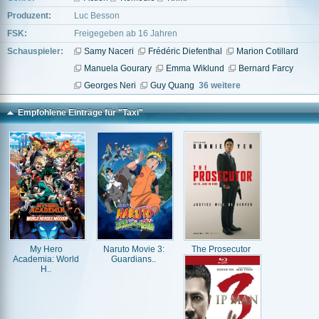
Produzent:
Luc Besson
FSK:
Freigegeben ab 16 Jahren
Schauspieler:
Samy Naceri
Frédéric Diefenthal
Marion Cotillard
Manuela Gourary
Emma Wiklund
Bernard Farcy
Georges Neri
Guy Quang
36 weitere
Empfohlene Einträge für "Taxi"
My Hero
Naruto Movie 3:
The Prosecutor
Academia: World
Guardians..
H..