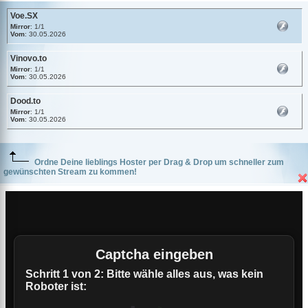
Voe.SX
Mirror
: 1/1
Vom
: 30.05.2026
Vinovo.to
Mirror
: 1/1
Vom
: 30.05.2026
Dood.to
Mirror
: 1/1
Vom
: 30.05.2026
Ordne Deine lieblings Hoster per Drag & Drop um schneller zum
gewünschten Stream zu kommen!