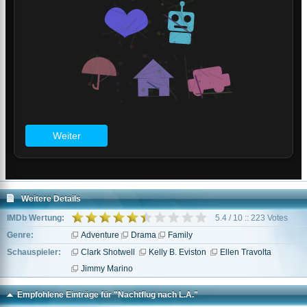
Weitere Details
IMDb Wertung:
5.4 / 10 :: 223 Votes
Genre:
Adventure
Drama
Family
Schauspieler:
Clark Shotwell
Kelly B. Eviston
Ellen Travolta
Jimmy Marino
Empfohlene Einträge für "Nachtflug nach L.A."