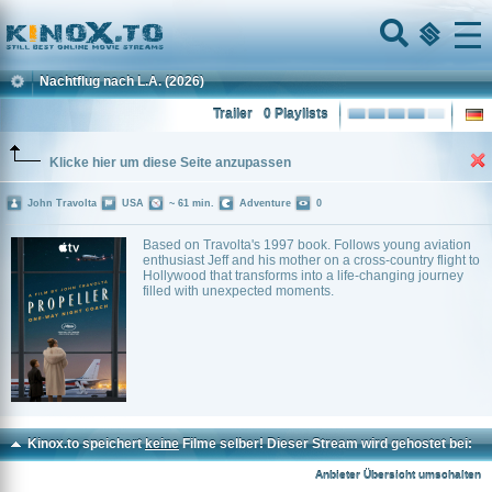
Home
Menu
Nachtflug nach L.A.
(2026)
Trailer
0 Playlists
Klicke hier um diese Seite anzupassen
John Travolta
USA
~ 61 min.
Adventure
0
Based on Travolta's 1997 book. Follows young aviation
enthusiast Jeff and his mother on a cross-country flight to
Hollywood that transforms into a life-changing journey
filled with unexpected moments.
Kinox.to speichert
keine
Filme selber! Dieser Stream wird gehostet bei:
Voe.SX
Anbieter Übersicht umschalten