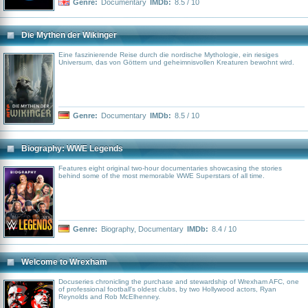
Genre:
Documentary
IMDb:
8.5 / 10
Die Mythen der Wikinger
Eine faszinierende Reise durch die nordische Mythologie, ein riesiges
Universum, das von Göttern und geheimnisvollen Kreaturen bewohnt wird.
Genre:
Documentary
IMDb:
8.5 / 10
Biography: WWE Legends
Features eight original two-hour documentaries showcasing the stories
behind some of the most memorable WWE Superstars of all time.
Genre:
Biography
,
Documentary
IMDb:
8.4 / 10
Welcome to Wrexham
Docuseries chronicling the purchase and stewardship of Wrexham AFC, one
of professional football's oldest clubs, by two Hollywood actors, Ryan
Reynolds and Rob McElhenney.