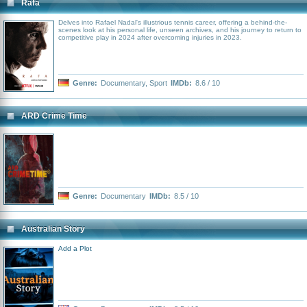
Rafa
Delves into Rafael Nadal's illustrious tennis career, offering a behind-the-
scenes look at his personal life, unseen archives, and his journey to return to
competitive play in 2024 after overcoming injuries in 2023.
Genre:
Documentary
,
Sport
IMDb:
8.6 / 10
ARD Crime Time
Genre:
Documentary
IMDb:
8.5 / 10
Australian Story
Add a Plot