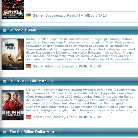
Genre:
Documentary
,
Reality-TV
IMDb:
8.3 / 10
Durch die Wand
Im Januar 2015 beginnen die amerikanischen Bergsteiger Tommy Caldwell
und Kevin Jorgeson ihren Aufstieg an der sogenannten Dawn Wall, einer der
Felswände an der berühmten Felsformation El Capitan im kalifornischen
Yosemite-Nationalpark. Insgesamt 19 Tage dauert der Aufstieg und während
dieser Zeit leben die Männer an der steilen Felswand – sie schlafen in einem
Zelt, das am Felsen befestigt wird. Vor allem Caldwell wird dabei von seiner
traumatischen Vergangenheit angetrieben: Im Alter von 22 Jahren wurde er
in Kirgisistan von Rebellen gefangen genommen, verlor einige Jahre später
einen Zeigefinger und musste zudem das Ende seiner Ehe mit seiner
Genre:
Adventure
,
Biography
IMDb:
8.3 / 10
langjährigen Kletterpartnerin verkraften.
Rush - Alles für den Sieg
Die wahre Geschichte über die Rivalität zwischen zwei Formel-1-Rennfahrern,
dem Österreicher Niki Lauda (Daniel Brühl) und dem Engländer James Hunt
(Chris Hemsworth). Im Jahr 1976 gerät Laudas Ferrari in der zweiten Runde
des deutschen Grand Prix am Nürburgring ins Schleudern und er selbst
verbrennt bei dem Crash beinahe - während Hunt das Rennen gewinnt.
Sechs Wochen später sitzt Lauda aber wieder am Steuer und beginnt eine
furiose Aufholjagd im Kampf um den Gesamtsieg. Das atemberaubende Duell
ist auch der Kampf zweier gegensätzlicher Philosophien im Rennsport: auf
der einen Seite der englische Playboy und Frauenschwarm Hunt, der mit dem
Genre:
Documentary
,
Drama
IMDb:
8.3 / 10
bekannten Model Suzy Miller (Olivia Wilde) verheiratet ist, auf der anderen
Seite der ehrgeizige und disziplinierte Vorzeige-Sportler Lauda. Der schlägt
Hunt beim Großen Preis von Italien und anschließend auch in Kanada sowie
in den USA, doch damit ist die denkwürdige Rennsaison noch nicht gelaufen
The Six Billion Dollar Man
…