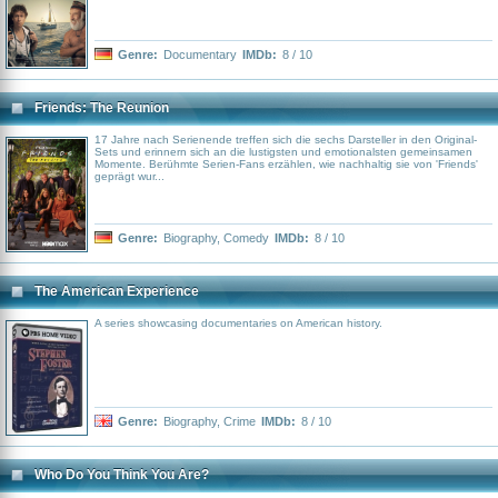
Genre:
Documentary
IMDb:
8 / 10
Friends: The Reunion
17 Jahre nach Serienende treffen sich die sechs Darsteller in den Original-
Sets und erinnern sich an die lustigsten und emotionalsten gemeinsamen
Momente. Berühmte Serien-Fans erzählen, wie nachhaltig sie von 'Friends'
geprägt wur...
Genre:
Biography
,
Comedy
IMDb:
8 / 10
The American Experience
A series showcasing documentaries on American history.
Genre:
Biography
,
Crime
IMDb:
8 / 10
Who Do You Think You Are?