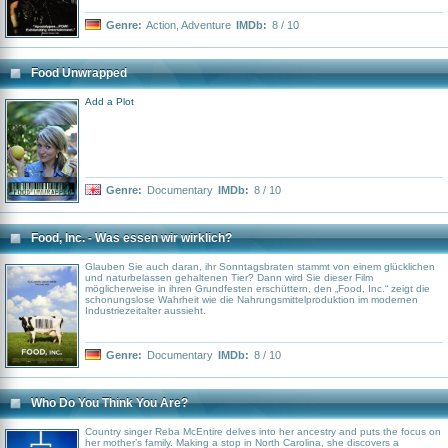
Genre:
Action
,
Adventure
IMDb:
8 / 10
Food Unwrapped
Add a Plot
Genre:
Documentary
IMDb:
8 / 10
Food, Inc. - Was essen wir wirklich?
Glauben Sie auch daran, ihr Sonntagsbraten stammt von einem glücklichen
und naturbelassen gehaltenen Tier? Dann wird Sie dieser Film
möglicherweise in ihren Grundfesten erschüttern, den „Food, Inc.“ zeigt die
schonungslose Wahrheit wie die Nahrungsmittelproduktion im modernen
Industriezeitalter aussieht.
Genre:
Documentary
IMDb:
8 / 10
Who Do You Think You Are?
Country singer Reba McEntire delves into her ancestry and puts the focus on
her mother’s family. Making a stop in North Carolina, she discovers a