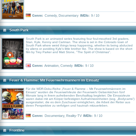
Genre:
Comedy
,
Documentary
IMDb:
9 / 10
South Park
South Park is an animated series featuring four foul-mouthed 3rd graders,
Stan, Kyle, Kenny and Cartman. The show is set in the Colorado town of
South Park where weird things keep happening, whether its being abducted
by aliens or avoiding Kyle's little brother Ike. The show is based on the short
film by Trey Parker and Matt Stone, "The Spirit of Christmas".
Genre:
Animation
,
Comedy
IMDb:
9 / 10
Feuer & Flamme: Mit Feuerwehrmännern im Einsatz
Für die WDR-Doku-Reihe „Feuer & Flamme – Mit Feuerwehrmännern im
Einsatz“ wurden die Feuerwehrleute der Feuerwehr Gelsenkirchen fünf
Monate lang in ihrem aufreibenden Berufsalltag begleitet. Die Einsatzleute
waren dabei mit am Körper befestigten Aufnahmeeinheiten (sog. „Bodycams“)
ausgestattet, die es dem Zuschauer ermöglichen, die Arbeit der Retter aus
deren Perspektive zu verfolgen und hautnah mitzuerleben.
Genre:
Documentary
,
Reality-TV
IMDb:
9 / 10
Frontline