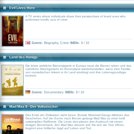
Evil Lives Here
A TV series where individuals share their perspectives of loved ones who
performed horrific acts of crime
Genre:
Biography
,
Crime
IMDb:
8 / 10
Land des Honigs
Die letzte weibliche Bienenjägerin in Europa muss die Bienen retten und das
natürliche Gleichgewicht im Hononyland wiederherstellen, wenn eine Familie
von nomadischen Imkern in ihr Land eindringt und ihre Lebensgrundlage
bedroht.
Genre:
Documentary
IMDb:
8 / 10
Mad Max II - Der Vollstrecker
Das Ende der Zivilisation steht bevor. Brutale Motorrad-Gangs diktieren das
Geschehen. Auf der Suche nach Benzin gelangt Mad Max zu einer heiß
umkämpften Raffinerie. Die Leute dort planen den Ausbruch mit einem
riesigen Benzintank, den Mad Max steuern soll. Als sich die Tore öffnen,
beginnt eine höllische Jagd auf Leben und Tod.