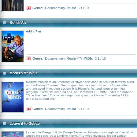
Genre:
Documentary
IMDb:
8.1 / 10
Bondi Vet
Add a Plot
Genre:
Documentary
,
Reality-TV
IMDb:
8.1 / 10
Modern Marvels
Modern Marvels is an American worldwide television series that formerly aired
on the History Channel. The program focuses on how technologies affect
and are used in modern society. It is History's first and longest-running
program. It was first aired on A&E on December 10, 1992 under the banner
"Time Machine." The series began airing on the History Channel in 1995
under its current title.
Genre:
Documentary
IMDb:
8.1 / 10
Leave it to Geege
Leave it to Geege follows Geege Taylor, an Atlanta area single mother of two
whose life could be a Lifetime movie. The twice-divorced, breast cancer