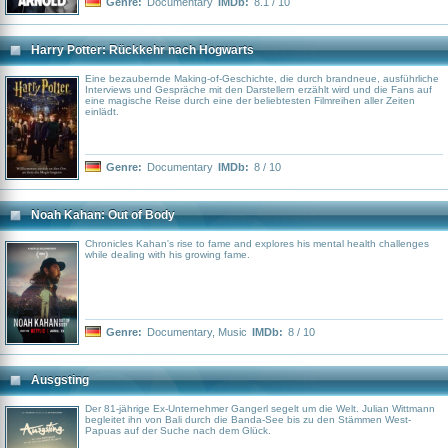
Genre:
Documentary
IMDb:
8.1 / 10
Harry Potter: Rückkehr nach Hogwarts
Eine bezaubernde Making-of-Geschichte, die durch brandneue, ausführliche
Interviews und Gespräche mit den Darstellern erzählt wird und die Fans auf
eine magische Reise durch eine der beliebtesten Filmreihen aller Zeiten
einlädt.
Genre:
Documentary
IMDb:
8 / 10
Noah Kahan: Out of Body
Chronicles Kahan's rise to fame and explores his mental health challenges
while dealing with his growing fame.
Genre:
Documentary
,
Music
IMDb:
8 / 10
Ausgsting
Der 81-jährige Ex-Unternehmer Gangerl segelt um die Welt. Julian Wittmann
begleitet ihn von Bali durch die Banda-See bis zu den Stämmen West-
Papuas auf der Suche nach dem Glück.