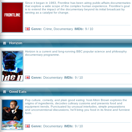
Since it began in 1983, Frontline has been airing public-affairs documentaries
that explore a wide scope of the complex human experience. Frontline's goal
is to extend the impact of the documentary beyond its initial broadcast by
serving as a catalyst for change.
Genre:
Crime
,
Documentary
IMDb:
9 / 10
Horizon
Horizon is a current and long-running BBC popular science and philosophy
documentary programme.
Genre:
Documentary
IMDb:
9 / 10
Good Eats
Pop culture, comedy, and plain good eating: host Alton Brown explores the
origins of ingredients, decodes culinary customs and presents food and
equipment trends. Punctuated by unusual interludes, simple preparations
and unconventional discussions, he'll bring you food in its finest and funniest
form.
Genre:
Documentary
IMDb:
9 / 10