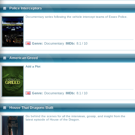
Police Interceptors
Documentary series following the vehicle intercept teams of Essex Police.
Genre:
Documentary
IMDb:
8.1 / 10
American Greed
Add a Plot
Genre:
Documentary
IMDb:
8.1 / 10
House That Dragons Built
Go behind the scenes for all the interviews, gossip, and insight from the
latest episode of House of the Dragon.