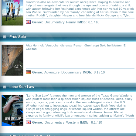
survivor is also an advocate for autism acceptance, hoping to educate and
help others navigate their way through the ups and downs of raising a child
with autism following her first-hand experience with her non-verbal 19-year-old
son Pootie. Surrounded by her "family" consisting of her southern to the core
mother Puddin', daughter Harper and best friends Nicky, George and Tyler,
Leave it to Geege provides a glimpse into the chaos and charm of this
authentic modern family filled with love and laughter.
Genre:
Documentary
,
Family
IMDb:
8.1 / 10
Free Solo
Alex Honnold Versuche, die erste Person überhaupt Solo frei klettern El
Capitan.
Genre:
Adventure
,
Documentary
IMDb:
8.1 / 10
Lone Star Law
"Lone Star Law" features the men and women of the Texas Game Wardens
who protect more than a quarter-million square miles of deserts, lakes, piney
woods, bayous, plains and coast in the second-largest state in the U.S.
Whether rushing to investigate poaching cases, save flash-flood victims,
disrupt illegal smuggling rings, or rescue injured wildlife, the officers are
always on the go, defending both animals and citizens. Animal Planet
expands its family of wildlife law enforcement series, adding to Maine's "North
Woods Law" an offering that follows an elite patrol force in Texas.
Genre:
Documentary
,
Western
IMDb:
8.1 / 10