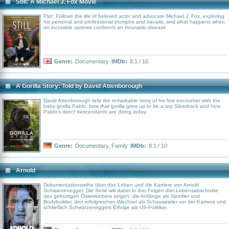
Still: A Michael J. Fox Movie
Plot: Follows the life of beloved actor and advocate Michael J. Fox, exploring
his personal and professional triumphs and travails, and what happens when
an incurable optimist confronts an incurable disease.
Genre:
Documentary
IMDb:
8.1 / 10
A Gorilla Story: Told by David Attenborough
David Attenborough tells the remarkable story of his first encounter with the
baby gorilla Pablo, how that gorilla grew up to be a top Silverback and how
Pablo's direct descendants are doing today.
Genre:
Documentary
,
Family
IMDb:
8.1 / 10
Arnold
Dokumentationsreihe über das Leben und die Karriere von Arnold
Schwarzenegger. Die Serie will dabei in drei Folgen drei Lebensabschnitte
des gebürtigen Österreichers zeigen: die Anfänge als Sportler und
Bodybuilder, den erfolgreichen Wechsel als Schauspieler vor der Kamera und
schließlich Schwarzeneggers Erfolge als US-Politiker.