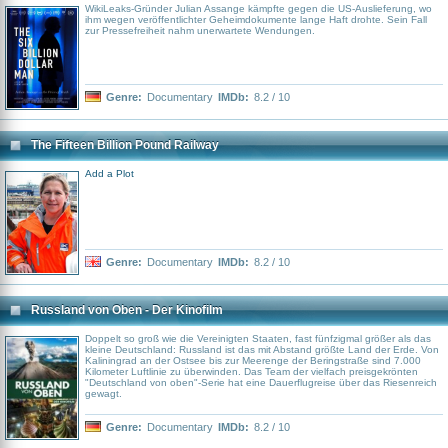
WikiLeaks-Gründer Julian Assange kämpfte gegen die US-Auslieferung, wo
ihm wegen veröffentlichter Geheimdokumente lange Haft drohte. Sein Fall
zur Pressefreiheit nahm unerwartete Wendungen.
Genre:
Documentary
IMDb:
8.2 / 10
The Fifteen Billion Pound Railway
Add a Plot
Genre:
Documentary
IMDb:
8.2 / 10
Russland von Oben - Der Kinofilm
Doppelt so groß wie die Vereinigten Staaten, fast fünfzigmal größer als das
kleine Deutschland: Russland ist das mit Abstand größte Land der Erde. Von
Kaliningrad an der Ostsee bis zur Meerenge der Beringstraße sind 7.000
Kilometer Luftlinie zu überwinden. Das Team der vielfach preisgekrönten
"Deutschland von oben"-Serie hat eine Dauerflugreise über das Riesenreich
gewagt.
Genre:
Documentary
IMDb:
8.2 / 10