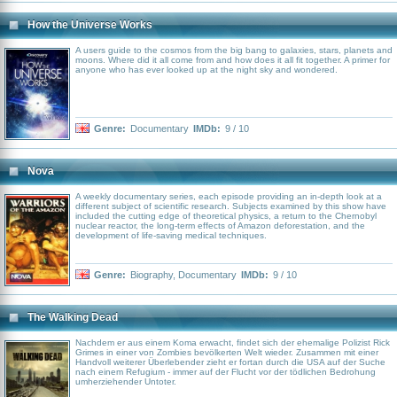
How the Universe Works
A users guide to the cosmos from the big bang to galaxies, stars, planets and
moons. Where did it all come from and how does it all fit together. A primer for
anyone who has ever looked up at the night sky and wondered.
Genre:
Documentary
IMDb:
9 / 10
Nova
A weekly documentary series, each episode providing an in-depth look at a
different subject of scientific research. Subjects examined by this show have
included the cutting edge of theoretical physics, a return to the Chernobyl
nuclear reactor, the long-term effects of Amazon deforestation, and the
development of life-saving medical techniques.
Genre:
Biography
,
Documentary
IMDb:
9 / 10
The Walking Dead
Nachdem er aus einem Koma erwacht, findet sich der ehemalige Polizist Rick
Grimes in einer von Zombies bevölkerten Welt wieder. Zusammen mit einer
Handvoll weiterer Überlebender zieht er fortan durch die USA auf der Suche
nach einem Refugium - immer auf der Flucht vor der tödlichen Bedrohung
umherziehender Untoter.