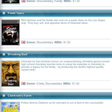
Genre:
Documentary
,
Family
IMDb:
9 / 10
Pawn Stars
Rick Harrison and his family own and run a pawn shop on the Las Vegas
strip. They buy, sell, and appraise items of historical value.
Genre:
Documentary
IMDb:
9 / 10
Breaking Bad
Informed he has terminal cancer, an underachieving chemistry genius turned
high school chemistry teacher turns to using his expertise in chemistry to
provide a legacy for his family... by producing the world's highest quality
crystal meth.
Genre:
Crime
,
Documentary
IMDb:
9 / 10
Clarkson's Farm
Follow Jeremy Clarkson as he attempts to run a farm in the countryside.