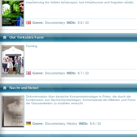
Aspekte der Flug-Sicherheit beleuchtet: Feuer an Bord, automatische
experiencing the hidden landscapes, lost infrastructure and forgotten worlds.
Flugsysteme, Bedienung des Cockpits und versteckte Werkfehler der
Flugzeuge sind nur einige der behandelten Themen dieser packenden Serie.
Genre:
Documentary
IMDb:
8.8 / 10
Our Yorkshire Farm
Farming
Genre:
Documentary
IMDb:
8.7 / 10
Nacht und Nebel
Dokumentation über deutsche Konzentrationslager in Polen, die durch die
Kombination aus Nachrichtenbeiträgen, Archivmaterial der Alliierten und Fotos
die Grausamkeiten zu erzählen versucht.
Genre:
Documentary
,
History
IMDb:
8.6 / 10