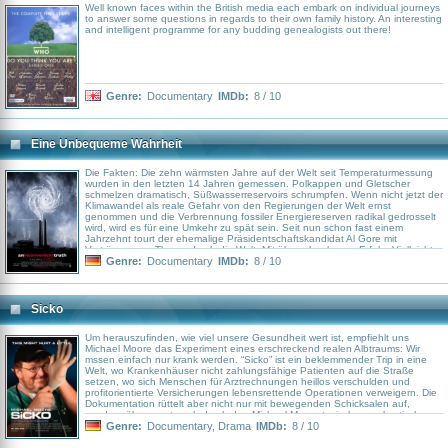
Well known faces within the British media each embark on individual journeys
to answer some questions in regards to their own family history. An interesting
and intelligent programme for any budding genealogists out there!
Genre:
Documentary
IMDb:
8 / 10
Eine Unbequeme Wahrheit
Die Fakten: Die zehn wärmsten Jahre auf der Welt seit Temperaturmessung
wurden in den letzten 14 Jahren gemessen. Polkappen und Gletscher
schmelzen dramatisch, Süßwasserreservoirs schrumpfen. Wenn nicht jetzt der
Klimawandel als reale Gefahr von den Regierungen der Welt ernst
genommen und die Verbrennung fossiler Energiereserven radikal gedrosselt
wird, wird es für eine Umkehr zu spät sein. Seit nun schon fast einem
Jahrzehnt tourt der ehemalige Präsidentschaftskandidat Al Gore mit
Vorträgen zum Thema durch die Welt. Mit überschaubarem Erfolg. Vielleicht
gelingt es ja dem Medium Film, die schlechte, doch ziemlich wichtige
Genre:
Documentary
IMDb:
8 / 10
Botschaft an den Mann zu bringen. Bei Bush wird's wohl nicht mehr helfen.
Sicko
Um herauszufinden, wie viel unsere Gesundheit wert ist, empfiehlt uns
Michael Moore das Experiment eines erschreckend realen Albtraums: Wir
mssen einfach nur krank werden. “Sicko” ist ein beklemmender Trip in eine
Welt, wo Krankenhäuser nicht zahlungsfähige Patienten auf die Straße
setzen, wo sich Menschen für Arztrechnungen heillos verschulden und
profitorientierte Versicherungen lebensrettende Operationen verweigern. Die
Dokumentation rüttelt aber nicht nur mit bewegenden Schicksalen auf,
sondern überzeugt auch durch den Michael Moore-typischen sarkastischen
Witz.
Genre:
Documentary
,
Drama
IMDb:
8 / 10