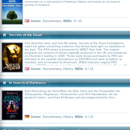
connection to a sad period in American history and tracks an ancestor’s
journey to America..
Genre:
Documentary
IMDb:
8 / 10
Secrets of the Dead
Part detective story, part true-life drama, Secrets of the Dead investigators
travel the globe unearthing evidence that throws fresh light on mysteries of
the past. The PBS series is produced by WNET New York. The earliest
programs are versions of shows originally produced in the UK and broadcast
on Channel 4 starting in 1999. Those early shows purchased by PBS are
indicated in the episode descriptions as (UK/PBS) and were re-edited, re-
branded, and re-narrated by Americans. (PBS) indicates original PBS
(thirteen/WNET) productions.\n\nEpisode topics have included the Titanic, D-
Day, the Shroud of Turin, the Salem Witch Trials, Blackbeard's lost ship, and
Genre:
Documentary
,
History
IMDb:
8 / 10
the first English translations of the Bible.\n\nPBS premiered the series in the
United States on May 15, 2000, airing four programs in three days. Despite
an irregular schedule, new episodes continue to air. Run time varies from
episode to episode but are edited to fit into an hour time slot for PBS.
In Search of Darkness
Eine Erkundung der Horrorfilme der 80er Jahre aus der Perspektive der
Schauspieler, Regisseure, Produzenten und SFX-Handwerker, die sie
gemacht haben, und ihres Einflusses auf das zeitgenössische Kino.
Genre:
Documentary
,
History
IMDb:
8 / 10