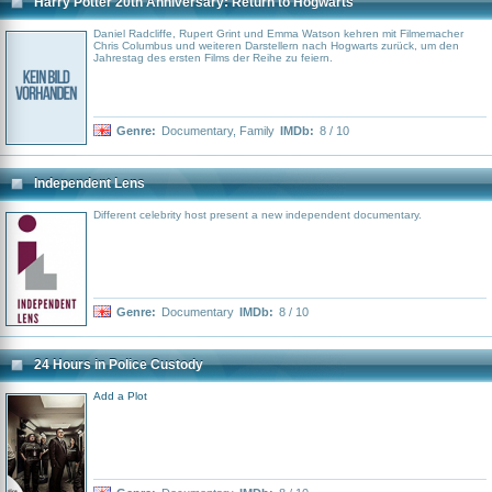
Harry Potter 20th Anniversary: Return to Hogwarts
Daniel Radcliffe, Rupert Grint und Emma Watson kehren mit Filmemacher
Chris Columbus und weiteren Darstellern nach Hogwarts zurück, um den
Jahrestag des ersten Films der Reihe zu feiern.
Genre:
Documentary
,
Family
IMDb:
8 / 10
Independent Lens
Different celebrity host present a new independent documentary.
Genre:
Documentary
IMDb:
8 / 10
24 Hours in Police Custody
Add a Plot