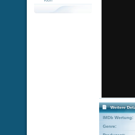
Weitere Details
IMDb Wertung:
Genre:
Krim
Produzent:
Eric B
Executive Producer:
Jane H
FSK:
Freige
Schauspieler:
Eric
Will
Empfohlene Einträge für "