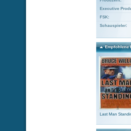
Last Man Standing
Da
Kommentare zu The Dry -
Um einen Kommen
Wenn Du noch ke
Alle Kommentare
(0)