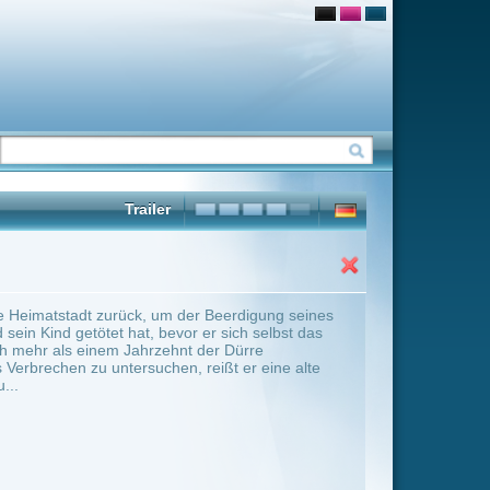
r Beerdigung seines
er sich selbst das
der Dürre
reißt er eine alte
ter Übersicht umschalten