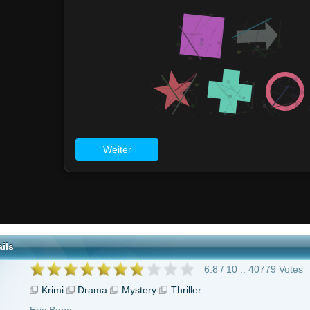
6.8 / 10 :: 40779 Votes
i
Drama
Mystery
Thriller
ana
arper
geben ab 16 Jahren
 Bana
Genevieve O'Reilly
Keir O'Donnell
John Polson
Julia Blake
Bru
iam Zappa
Matthew Nable
28 weitere
The Dry - Die Lügen der Vergangenheit"