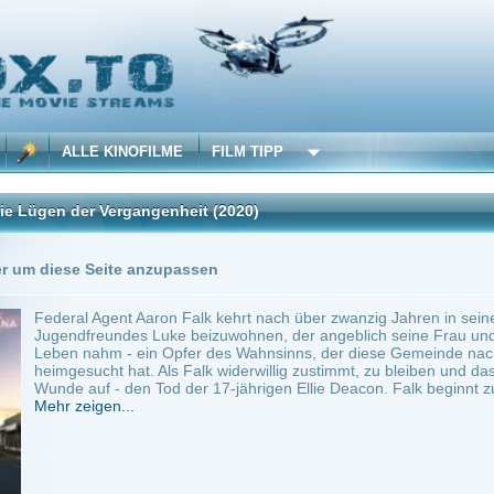
 KINOFILME
FILM TIPP
 Vergangenheit
(2020)
Trailer
Seite anzupassen
Agent Aaron Falk kehrt nach über zwanzig Jahren in seine Heimatstadt zurück, um de
undes Luke beizuwohnen, der angeblich seine Frau und sein Kind getötet hat, bevor 
hm - ein Opfer des Wahnsinns, der diese Gemeinde nach mehr als einem Jahrzehnt 
ht hat. Als Falk widerwillig zustimmt, zu bleiben und das Verbrechen zu untersuchen, 
 - den Tod der 17-jährigen Ellie Deacon. Falk beginnt zu...
en...
A, UK, Australia
~ 117 min.
Krimi
0
ilme selber! Dieser Stream wird gehostet bei:
Vinovo.to
Anbie