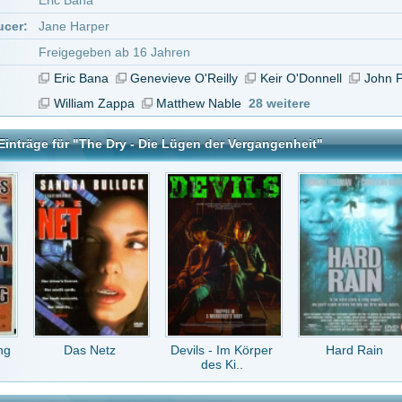
s Netz
Devils - Im Körper
Hard Rain
The Counselor
des Ki..
 Die Lügen der Vergangenheit
tar abzugeben melde Dich bitte zuerst an.
in Konto bei uns hast, kannst Du Dich hier
registrieren
.
Keine Kommentare vorhanden.