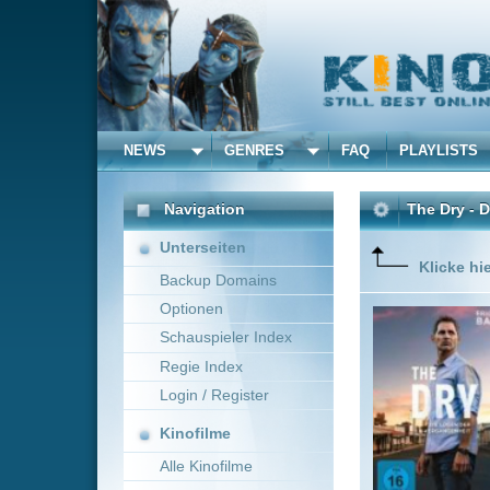
NEWS
GENRES
FAQ
PLAYLISTS
ALLE
Navigation
The Dry - Die Lügen der
Unterseiten
Klicke hier um diese 
Backup Domains
Optionen
Federal 
Jugendfre
Schauspieler Index
Leben na
Regie Index
heimgesuc
Wunde auf
Login / Register
Mehr zeig
Kinofilme
Alle Kinofilme
Filme
Robert Connolly
US
Alle Filme
Beliebte
Kinox.to speichert
keine
F