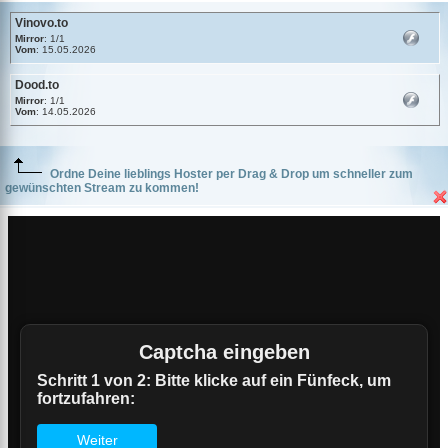
Vinovo.to
Mirror
: 1/1
Vom
: 15.05.2026
Dood.to
Mirror
: 1/1
Vom
: 14.05.2026
Ordne Deine lieblings Hoster per Drag & Drop um schneller zum
gewünschten Stream zu kommen!