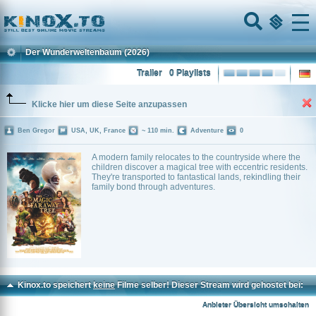
Home
Menu
Der Wunderweltenbaum
(2026)
Trailer
0 Playlists
Klicke hier um diese Seite anzupassen
Ben Gregor
USA, UK, France
~ 110 min.
Adventure
0
A modern family relocates to the countryside where the
children discover a magical tree with eccentric residents.
They're transported to fantastical lands, rekindling their
family bond through adventures.
Kinox.to speichert
keine
Filme selber! Dieser Stream wird gehostet bei:
Vinovo.to
Anbieter Übersicht umschalten