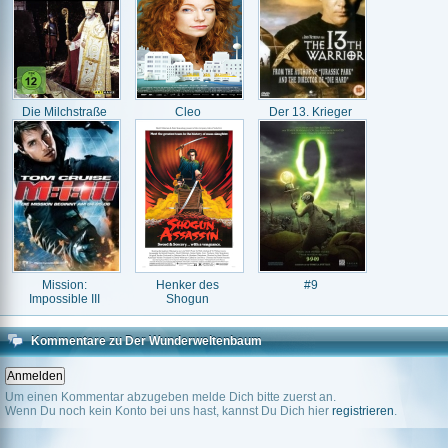
Die Milchstraße
Cleo
Der 13. Krieger
Mission:
Henker des
#9
Impossible III
Shogun
Kommentare zu Der Wunderweltenbaum
Um einen Kommentar abzugeben melde Dich bitte zuerst an.
Wenn Du noch kein Konto bei uns hast, kannst Du Dich hier
registrieren
.