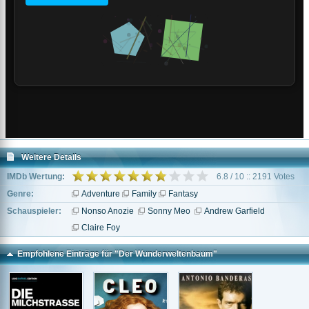
Weitere Details
IMDb Wertung:
6.8 / 10 :: 2191 Votes
Genre:
Adventure
Family
Fantasy
Schauspieler:
Nonso Anozie
Sonny Meo
Andrew Garfield
Claire Foy
Empfohlene Einträge für "Der Wunderweltenbaum"