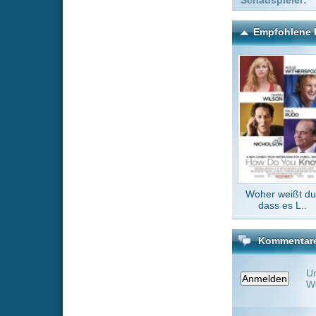
Woher weißt du,
Pulver
dass es L..
hei
Kommentare zu The Last
Um einen Kommen
Wenn Du noch ke
Alle Kommentare
(0)