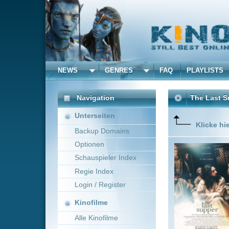
NEWS
GENRES
FAQ
PLAYLISTS
ALLE
Navigation
The Last Supper
(2025)
Unterseiten
Klicke hier um diese 
Backup Domains
Optionen
In the da
farewell,
Schauspieler Index
redempti
Regie Index
Login / Register
Kinofilme
Alle Kinofilme
Filme
Mauro Borrelli
USA
Alle Filme
Beliebte
Kinox.to speichert
keine
F