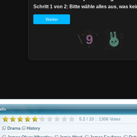
5.2 / 10 :: 1306 Votes
History
ver Wheatley
Jamie Ward
James Faulkner
Robert Knepper
"The Last Supper"