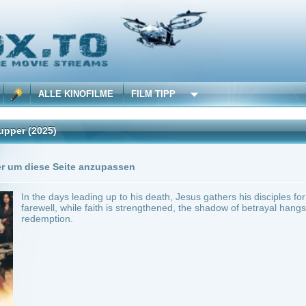
 KINOFILME
FILM TIPP
Trailer
0 Playlists
Seite anzupassen
ys leading up to his death, Jesus gathers his disciples for the Last Supper. Amidst wo
 while faith is strengthened, the shadow of betrayal hangs over, but not even pain can
on.
~ 114 min.
Drama
0
ilme selber! Dieser Stream wird gehostet bei:
Voe.SX
Anbie