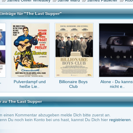
dampf und
Billionaire Boys
Alone - Du kannst
Sexgeflüster
ße Lie..
Club
nicht e..
 Supper
tar abzugeben melde Dich bitte zuerst an.
in Konto bei uns hast, kannst Du Dich hier
registrieren
.
Keine Kommentare vorhanden.