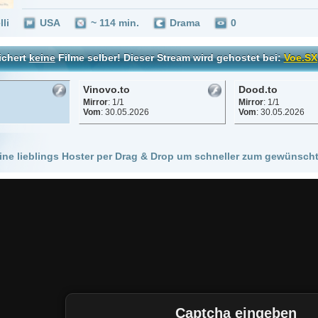
Vinovo.to
Dood.to
Mirror
: 1/1
Mirror
: 1/1
Vom
: 30.05.2026
Vom
: 30.05.2026
 Hoster per Drag & Drop um schneller zum gewünschten Stream zu kommen!