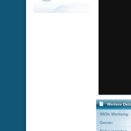
Weitere Details
IMDb Wertung:
Genre:
Drama
Schauspieler:
James Oli
Empfohlene Einträge für 