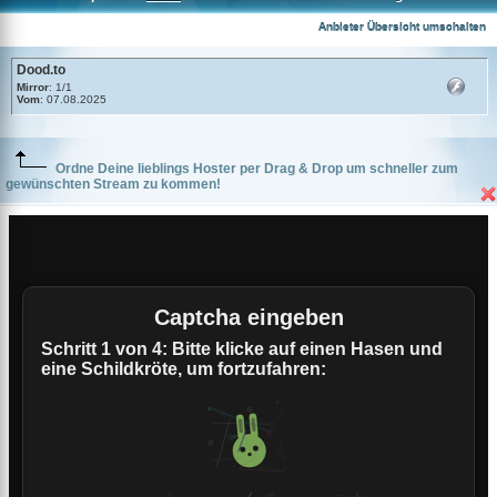
Dood.to
Anbieter Übersicht umschalten
Dood.to
Mirror
: 1/1
Vom
: 07.08.2025
Ordne Deine lieblings Hoster per Drag & Drop um schneller zum
gewünschten Stream zu kommen!