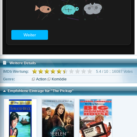
Weitere Details
IMDb Wertung:
5.4 / 10 :: 16087 Votes
Genre:
Action
Komödie
Empfohlene Einträge für "The Pickup"