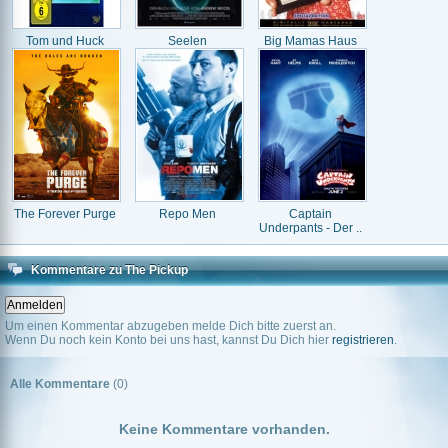
Tom und Huck
Seelen
Big Mamas Haus
The Forever Purge
Repo Men
Captain
Underpants - Der ..
Kommentare zu The Pickup
Um einen Kommentar abzugeben melde Dich bitte zuerst an.
Wenn Du noch kein Konto bei uns hast, kannst Du Dich hier
registrieren
.
Alle Kommentare
(0)
Keine Kommentare vorhanden.