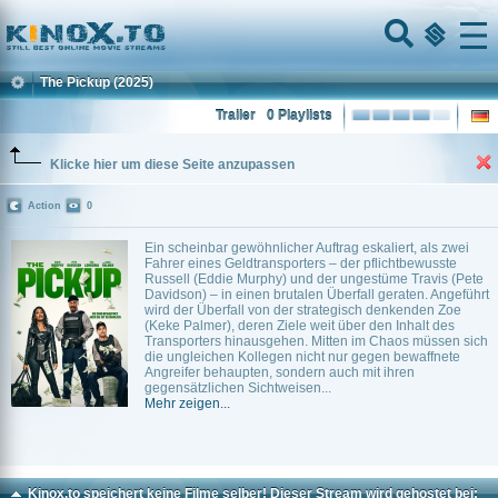
Home
Menu
The Pickup
(2025)
Trailer
0 Playlists
Klicke hier um diese Seite anzupassen
Action
0
Ein scheinbar gewöhnlicher Auftrag eskaliert, als zwei
Fahrer eines Geldtransporters – der pflichtbewusste
Russell (Eddie Murphy) und der ungestüme Travis (Pete
Davidson) – in einen brutalen Überfall geraten. Angeführt
wird der Überfall von der strategisch denkenden Zoe
(Keke Palmer), deren Ziele weit über den Inhalt des
Transporters hinausgehen. Mitten im Chaos müssen sich
die ungleichen Kollegen nicht nur gegen bewaffnete
Angreifer behaupten, sondern auch mit ihren
gegensätzlichen Sichtweisen...
Mehr zeigen...
Kinox.to speichert
keine
Filme selber! Dieser Stream wird gehostet bei: