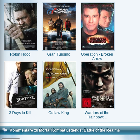
Robin Hood
Gran Turismo
Operation - Broken
Arrow
3 Days to Kill
Outlaw King
Warriors of the
Rainbow: ..
Kommentare zu Mortal Kombat Legends: Battle of the Realms