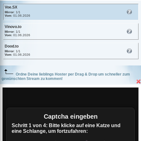
Voe.SX
Mirror
: 1/1
Vom
: 01.06.2026
Vinovo.to
Mirror
: 1/1
Vom
: 01.06.2026
Dood.to
Mirror
: 1/1
Vom
: 01.06.2026
Ordne Deine lieblings Hoster per Drag & Drop um schneller zum
gewünschten Stream zu kommen!