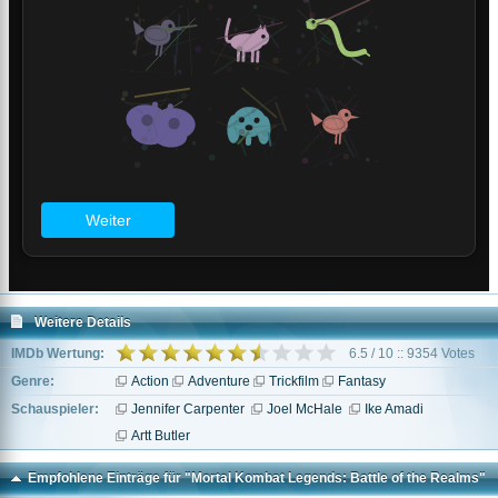
Weitere Details
IMDb Wertung:
6.5 / 10 :: 9354 Votes
Genre:
Action
Adventure
Trickfilm
Fantasy
Schauspieler:
Jennifer Carpenter
Joel McHale
Ike Amadi
Artt Butler
Empfohlene Einträge für "Mortal Kombat Legends: Battle of the Realms"