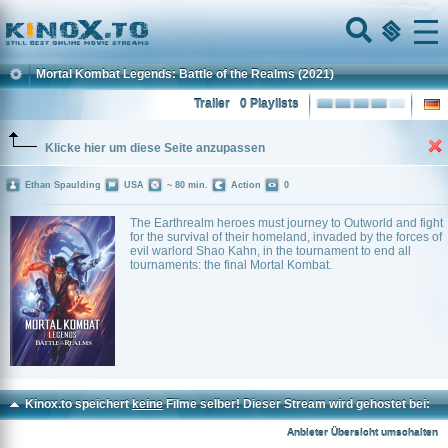
Home
Menu
Mortal Kombat Legends: Battle of the Realms
(2021)
Trailer
0 Playlists
Klicke hier um diese Seite anzupassen
Ethan Spaulding
USA
~ 80 min.
Action
0
The Earthrealm heroes must journey to Outworld and fight
for the survival of their homeland, invaded by the forces of
evil warlord Shao Kahn, in the tournament to end all
tournaments: the final Mortal Kombat.
Kinox.to speichert
keine
Filme selber! Dieser Stream wird gehostet bei:
Voe.SX
Anbieter Übersicht umschalten