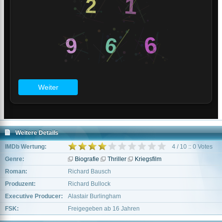
Weitere Details
IMDb Wertung:
4 / 10 :: 0 Votes
Genre:
Biografie
Thriller
Kriegsfilm
Roman:
Richard Bausch
Produzent:
Richard Bullock
Executive Producer:
Alastair Burlingham
FSK:
Freigegeben ab 16 Jahren