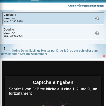
Vinovo.to
Anbieter Übersicht umschalten
Vinovo.to
Mirror
: 1/1
Vom
: 02.06.2026
Dood.to
Mirror
: 3/3
Vom
: 02.06.2026
Ordne Deine lieblings Hoster per Drag & Drop um schneller zum
gewünschten Stream zu kommen!