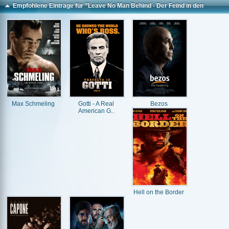
Empfohlene Einträge für "Leave No Man Behind - Der Feind in den
eigenen Reihen"
Max Schmeling
Gotti - A Real
Bezos
American G..
Hell on the Border