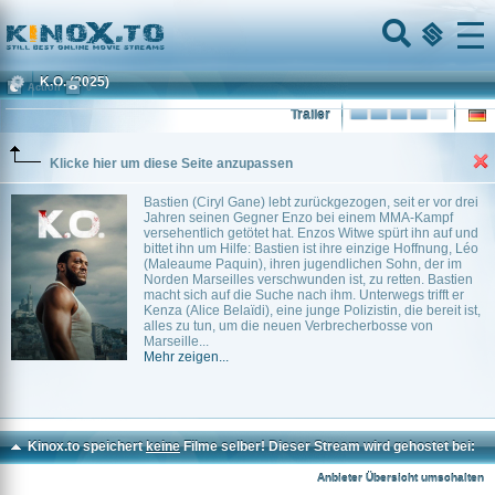
Home
Menu
K.O.
(2025)
Action
0
Trailer
Klicke hier um diese Seite anzupassen
Bastien (Ciryl Gane) lebt zurückgezogen, seit er vor drei
Jahren seinen Gegner Enzo bei einem MMA-Kampf
versehentlich getötet hat. Enzos Witwe spürt ihn auf und
bittet ihn um Hilfe: Bastien ist ihre einzige Hoffnung, Léo
(Maleaume Paquin), ihren jugendlichen Sohn, der im
Norden Marseilles verschwunden ist, zu retten. Bastien
macht sich auf die Suche nach ihm. Unterwegs trifft er
Kenza (Alice Belaïdi), eine junge Polizistin, die bereit ist,
alles zu tun, um die neuen Verbrecherbosse von
Marseille...
Mehr zeigen...
Kinox.to speichert
keine
Filme selber! Dieser Stream wird gehostet bei:
Dood.to
Anbieter Übersicht umschalten