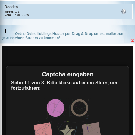
Dood.to
Mirror
: 1/1
Vom
: 07.06.2025
Ordne Deine lieblings Hoster per Drag & Drop um schneller zum
gewünschten Stream zu kommen!