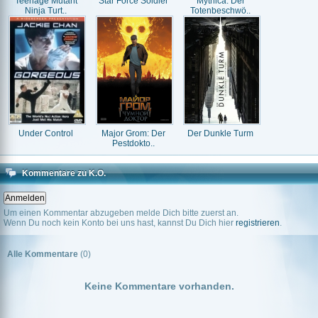
Teenage Mutant
Star Force Soldier
Mythica: Der
Ninja Turt..
Totenbeschwö..
Under Control
Major Grom: Der
Der Dunkle Turm
Pestdokto..
Kommentare zu K.O.
Um einen Kommentar abzugeben melde Dich bitte zuerst an.
Wenn Du noch kein Konto bei uns hast, kannst Du Dich hier
registrieren
.
Alle Kommentare
(0)
Keine Kommentare vorhanden.