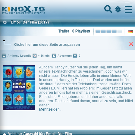
Home
Menu
Emoji: Der Film
(2017)
Trailer
0 Playlists
Klicke hier um diese Seite anzupassen
Anthony Leondis
~ 86 min.
Adventure
0
Auf dem Handy nutzen wir sie jeden Tag, um damit
unsere Textnachrichten zu verschönern, doch was wir
nicht wissen: Die Emojis leben alle in einer kleinen Welt
in unserem Handy, in Textopolis. Dort warten und hoffen
sie darauf, dass sie der Telefonbenutzer auswählt. Doch
Gene (T.J. Miller) hat ein Problem: Im Gegensatz zu allen
anderen Emojis hat er mehr als einen Gesichtsausdruck.
Er ist ohne Filter geboren und daher anders als alle
anderen. Doch er träumt davon, normal zu sein, und bittet
daher...
Mehr zeigen...
Anbieter Auswahl für: Emoji: Der Film