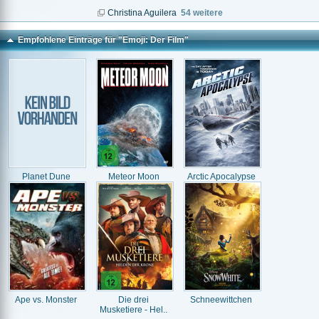
Christina Aguilera
54 weitere
Empfohlene Einträge für "Emoji: Der Film"
Planet Dune
Meteor Moon
Arctic Apocalypse
Ape vs. Monster
Die drei
Schneewittchen
Musketiere - Hel..