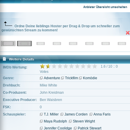
Anbieter Übersicht umschalten
Ordne Deine lieblings Hoster per Drag & Drop um schneller zum
gewünschten Stream zu kommen!
Weitere Details
1.6 / 10 :: 0
IMDb Wertung:
Votes
Genre:
Adventure
Trickfilm
Komödie
Drehbuch:
Mike White
Co-Produzent:
John Kreidman
Executive Producer:
Ben Waisbren
FSK:
0
Schauspieler:
T.J. Miller
James Corden
Anna Faris
Maya Rudolph
Steven Wright
Jennifer Coolidge
Patrick Stewart