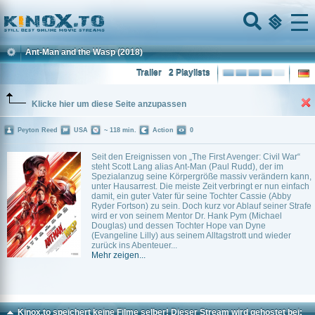
Home
Menu
Ant-Man and the Wasp
(2018)
Trailer
2 Playlists
Klicke hier um diese Seite anzupassen
Peyton Reed
USA
~ 118 min.
Action
0
Seit den Ereignissen von „The First Avenger: Civil War“
steht Scott Lang alias Ant-Man (Paul Rudd), der im
Spezialanzug seine Körpergröße massiv verändern kann,
unter Hausarrest. Die meiste Zeit verbringt er nun einfach
damit, ein guter Vater für seine Tochter Cassie (Abby
Ryder Fortson) zu sein. Doch kurz vor Ablauf seiner Strafe
wird er von seinem Mentor Dr. Hank Pym (Michael
Douglas) und dessen Tochter Hope van Dyne
(Evangeline Lilly) aus seinem Alltagstrott und wieder
zurück ins Abenteuer...
Mehr zeigen...
Kinox.to speichert
keine
Filme selber! Dieser Stream wird gehostet bei: