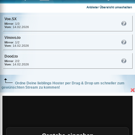
Voe.SX
Anbieter Übersicht umschalten
Voe.SX
Mirror
: 1/3
Vom
: 14.02.2026
Vinovo.to
Mirror
: 1/2
Vom
: 14.02.2026
Dood.to
Mirror
: 2/2
Vom
: 14.02.2026
Ordne Deine lieblings Hoster per Drag & Drop um schneller zum
gewünschten Stream zu kommen!