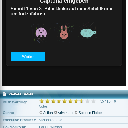
Weitere Details
7.5 / 10 :: 0
IMDb Wertung:
Votes
Genre:
Action
Adventure
Science Fiction
Executive Producer:
Victoria Alonso
Co-Produzent:
Lars P. Winther