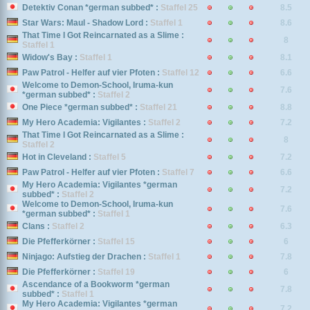
Detektiv Conan *german subbed* :
Staffel 25
8.5
Star Wars: Maul - Shadow Lord :
Staffel 1
8.6
That Time I Got Reincarnated as a Slime :
8
Staffel 1
Widow's Bay :
Staffel 1
8.1
Paw Patrol - Helfer auf vier Pfoten :
Staffel 12
6.6
Welcome to Demon-School, Iruma-kun
7.6
*german subbed* :
Staffel 2
One Piece *german subbed* :
Staffel 21
8.8
My Hero Academia: Vigilantes :
Staffel 2
7.2
That Time I Got Reincarnated as a Slime :
8
Staffel 2
Hot in Cleveland :
Staffel 5
7.2
Paw Patrol - Helfer auf vier Pfoten :
Staffel 7
6.6
My Hero Academia: Vigilantes *german
7.2
subbed* :
Staffel 2
Welcome to Demon-School, Iruma-kun
7.6
*german subbed* :
Staffel 1
Clans :
Staffel 2
6.3
Die Pfefferkörner :
Staffel 15
6
Ninjago: Aufstieg der Drachen :
Staffel 1
7.8
Die Pfefferkörner :
Staffel 19
6
Ascendance of a Bookworm *german
7.8
subbed* :
Staffel 1
My Hero Academia: Vigilantes *german
7.2