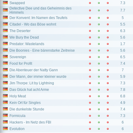
Swapped
7.3
Detective Dee und das Geheimnis des
7.7
Himmels
Der Konvent: Im Namen des Teufels
5
Citadel - Wo das Böse wohnt
5.5
The Deserter
6.3
We Bury the Dead
5.6
Predator: Wastelands
1.7
Die Boonies - Eine bärenstarke Zeitreise
5.6
Sovereign
6.5
Food for Profit
7.4
Die Abenteuer der Natty Gann
7
Der Mann, der immer kleiner wurde
5.9
Jim Thorpe: Lit by Lightning
7.3
Das Glück hat acht Arme
7.8
Holy Meat
6.8
Kein Ort für Singles
4.9
Die dunkelste Stunde
7.4
Formicula
7.3
Hackers - Im Netz des FBI
6
Evolution
6