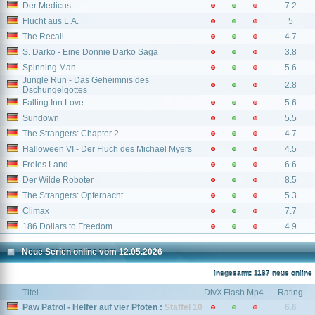
Der Medicus
7.2
Flucht aus L.A.
5
The Recall
4.7
S. Darko - Eine Donnie Darko Saga
3.8
Spinning Man
5.6
Jungle Run - Das Geheimnis des
2.8
Dschungelgottes
Falling Inn Love
5.6
Sundown
5.5
The Strangers: Chapter 2
4.7
Halloween VI - Der Fluch des Michael Myers
4.5
Freies Land
6.6
Der Wilde Roboter
8.5
The Strangers: Opfernacht
5.3
Climax
7.7
186 Dollars to Freedom
4.9
Neue Serien online vom 12.05.2026
Insgesamt: 1187 neue online
Titel
DivX
Flash
Mp4
Rating
Paw Patrol - Helfer auf vier Pfoten :
Staffel 10
6.6