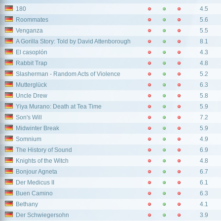
180
4.5
Roommates
5.6
Venganza
5.5
A Gorilla Story: Told by David Attenborough
8.1
El casoplón
4.3
Rabbit Trap
4.8
Slasherman - Random Acts of Violence
5.2
Mutterglück
6.3
Uncle Drew
5.8
Yiya Murano: Death at Tea Time
5.9
Son's Will
7.2
Midwinter Break
5.9
Somnium
4.9
The History of Sound
6.9
Knights of the Witch
4.8
Bonjour Agneta
6.7
Der Medicus II
6.1
Buen Camino
6.3
Bethany
4.1
Der Schwiegersohn
3.9