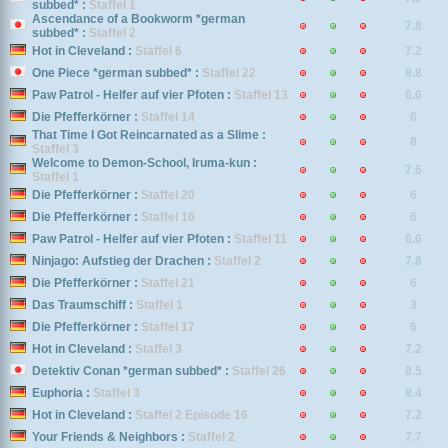
subbed* :
Staffel 1
Ascendance of a Bookworm *german
7.8
subbed* :
Staffel 2
Hot in Cleveland :
Staffel 6
7.2
One Piece *german subbed* :
Staffel 22
8.8
Paw Patrol - Helfer auf vier Pfoten :
Staffel 13
6.6
Die Pfefferkörner :
Staffel 14
6
That Time I Got Reincarnated as a Slime :
8
Staffel 3
Welcome to Demon-School, Iruma-kun :
7.6
Staffel 1
Die Pfefferkörner :
Staffel 20
6
Die Pfefferkörner :
Staffel 16
6
Paw Patrol - Helfer auf vier Pfoten :
Staffel 11
6.6
Ninjago: Aufstieg der Drachen :
Staffel 2
7.8
Die Pfefferkörner :
Staffel 21
6
Das Traumschiff :
Staffel 1
3
Die Pfefferkörner :
Staffel 17
6
Hot in Cleveland :
Staffel 3
7.2
Detektiv Conan *german subbed* :
Staffel 26
8.5
Euphoria :
Staffel 3
8.4
Hot in Cleveland :
Staffel 2 Episode 16
7.2
Your Friends & Neighbors :
Staffel 2
7.7