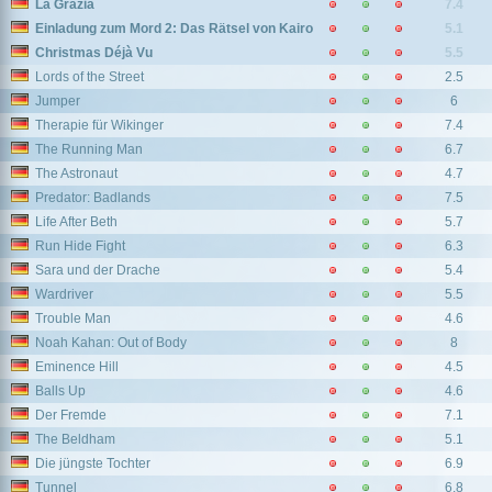
La Grazia
7.4
Einladung zum Mord 2: Das Rätsel von Kairo
5.1
Christmas Déjà Vu
5.5
Lords of the Street
2.5
Jumper
6
Therapie für Wikinger
7.4
The Running Man
6.7
The Astronaut
4.7
Predator: Badlands
7.5
Life After Beth
5.7
Run Hide Fight
6.3
Sara und der Drache
5.4
Wardriver
5.5
Trouble Man
4.6
Noah Kahan: Out of Body
8
Eminence Hill
4.5
Balls Up
4.6
Der Fremde
7.1
The Beldham
5.1
Die jüngste Tochter
6.9
Tunnel
6.8