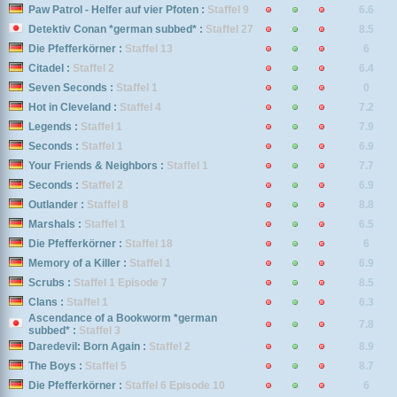
Paw Patrol - Helfer auf vier Pfoten :
Staffel 9
6.6
Detektiv Conan *german subbed* :
Staffel 27
8.5
Die Pfefferkörner :
Staffel 13
6
Citadel :
Staffel 2
6.4
Seven Seconds :
Staffel 1
0
Hot in Cleveland :
Staffel 4
7.2
Legends :
Staffel 1
7.9
Seconds :
Staffel 1
6.9
Your Friends & Neighbors :
Staffel 1
7.7
Seconds :
Staffel 2
6.9
Outlander :
Staffel 8
8.8
Marshals :
Staffel 1
6.5
Die Pfefferkörner :
Staffel 18
6
Memory of a Killer :
Staffel 1
6.9
Scrubs :
Staffel 1 Episode 7
8.5
Clans :
Staffel 1
6.3
Ascendance of a Bookworm *german
7.8
subbed* :
Staffel 3
Daredevil: Born Again :
Staffel 2
8.9
The Boys :
Staffel 5
8.7
Die Pfefferkörner :
Staffel 6 Episode 10
6