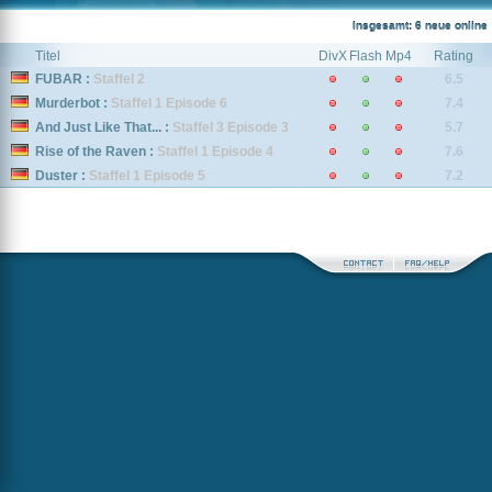
Insgesamt: 6 neue online
Titel
DivX
Flash
Mp4
Rating
FUBAR :
Staffel 2
6.5
Murderbot :
Staffel 1 Episode 6
7.4
And Just Like That... :
Staffel 3 Episode 3
5.7
Rise of the Raven :
Staffel 1 Episode 4
7.6
Duster :
Staffel 1 Episode 5
7.2