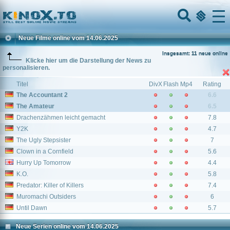
Home
Menu
Neue Filme online vom 14.06.2025
Insgesamt: 11 neue online
Klicke hier um die Darstellung der News zu
personalisieren.
Titel
DivX
Flash
Mp4
Rating
The Accountant 2
6.6
The Amateur
6.5
Drachenzähmen leicht gemacht
7.8
Y2K
4.7
The Ugly Stepsister
7
Clown in a Cornfield
5.6
Hurry Up Tomorrow
4.4
K.O.
5.8
Predator: Killer of Killers
7.4
Muromachi Outsiders
6
Until Dawn
5.7
Neue Serien online vom 14.06.2025