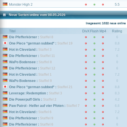
Monster High 2
5.5
Neue Serien online vom 08.05.2026
Insgesamt: 1022 neue online
Titel
DivX
Flash
Mp4
Rating
Die Pfefferkörner :
Staffel 8
6
One Piece *german subbed* :
Staffel 19
8.8
Hot in Cleveland :
Staffel 3
7.2
Die Pfefferkörner :
Staffel 11
6
WaPo Bodensee :
Staffel 8
0
Die Pfefferkörner :
Staffel 12
6
Hot in Cleveland :
Staffel 1
7.2
WaPo Bodensee :
Staffel 9
0
One Piece *german subbed* :
Staffel 21
8.8
Leverage: Redemption :
Staffel 3
8.3
Die Powerpuff Girls :
Staffel 2
4.2
Paw Patrol - Helfer auf vier Pfoten :
Staffel 7
6.6
Hot in Cleveland :
Staffel 6
7.2
Die Pfefferkörner :
Staffel 9
6
Die Pfefferkörner :
Staffel 6
6