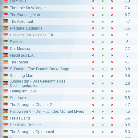
Formicula
7.3
Therapie für Wikinger
7.4
The Running Man
6.7
The Astronaut
4.7
Predator: Badlands
7.5
Hackers - Im Netz des FBI
6
Evolution
6
Der Medicus
7.2
Flucht aus L.A.
5
The Recall
4.7
S. Darko - Eine Donnie Darko Saga
3.8
Spinning Man
5.6
Jungle Run - Das Geheimnis des
2.8
Dschungelgottes
Falling Inn Love
5.6
Sundown
5.5
The Strangers: Chapter 2
4.7
Halloween VI - Der Fluch des Michael Myers
4.5
Freies Land
6.6
Der Wilde Roboter
8.5
The Strangers: Opfernacht
5.3