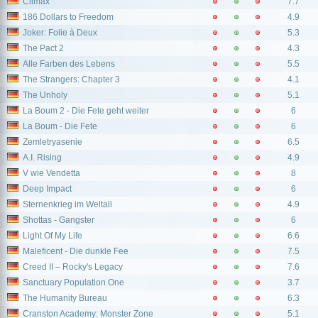
Climax
7.7
186 Dollars to Freedom
4.9
Joker: Folie à Deux
5.3
The Pact 2
4.3
Alle Farben des Lebens
5.5
The Strangers: Chapter 3
4.1
The Unholy
5.1
La Boum 2 - Die Fete geht weiter
6
La Boum - Die Fete
6
Zemletryasenie
6.5
A.I. Rising
4.9
V wie Vendetta
8
Deep Impact
6
Sternenkrieg im Weltall
4.9
Shottas - Gangster
6
Light Of My Life
6.6
Maleficent - Die dunkle Fee
7.5
Creed II – Rocky's Legacy
7.6
Sanctuary Population One
3.7
The Humanity Bureau
6.3
Cranston Academy: Monster Zone
5.1