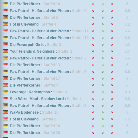
Die Pfefferkörner :
Staffel 10
6
Paw Patrol - Helfer auf vier Pfoten :
Staffel 9
6.6
Die Pfefferkörner :
Staffel 5
6
Hot in Cleveland :
Staffel 4
7.2
Paw Patrol - Helfer auf vier Pfoten :
Staffel 11
6.6
Paw Patrol - Helfer auf vier Pfoten :
Staffel 10
6.6
Die Powerpuff Girls :
Staffel 3
4.2
Your Friends & Neighbors :
Staffel 1
7.7
Paw Patrol - Helfer auf vier Pfoten :
Staffel 2
6.6
Die Pfefferkörner :
Staffel 13
6
Paw Patrol - Helfer auf vier Pfoten :
Staffel 5
6.6
Die Pfefferkörner :
Staffel 17
6
Die Pfefferkörner :
Staffel 4
6
Leverage: Redemption :
Staffel 1
8.3
Star Wars: Maul - Shadow Lord :
Staffel 1
8.6
Paw Patrol - Helfer auf vier Pfoten :
Staffel 3
6.6
WaPo Bodensee :
Staffel 10
0
Hot in Cleveland :
Staffel 2
7.2
Die Pfefferkörner :
Staffel 16
6
Die Pfefferkörner :
Staffel 20
6