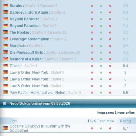
Scrubs :
Staffel 1 Episode 7
8.5
Daredevil: Born Again :
Staffel 2
8.9
Beyond Paradise :
Staffel 3
7.4
Beyond Paradise :
Staffel 1
7.4
The Rookie :
Staffel 8 Episode 12
8.1
Leverage: Redemption :
Staffel 2
8.3
Marshals :
Staffel 1
6.5
Die Powerpuff Girls :
Staffel 1 Episode 28
4.2
Memory of a Killer :
Staffel 1 Episode 6
6.9
Citadel :
Staffel 1
6.4
Law & Order: New York :
Staffel 3
8
Law & Order: New York :
Staffel 2
8
Law & Order: New York :
Staffel 1
8
Paw Patrol - Helfer auf vier Pfoten :
Staffel 8
6.6
Neue Dokus online vom 08.05.2026
Insgesamt: 1 neue online
Titel
DivX
Flash
Mp4
Rating
Cocaine Cowboys II: Hustlin' with the
6.7
Godmother