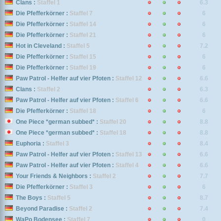
Clans :
Staffel 1
6.3
Die Pfefferkörner :
Staffel 7
6
Die Pfefferkörner :
Staffel 14
6
Die Pfefferkörner :
Staffel 21
6
Hot in Cleveland :
Staffel 5
7.2
Die Pfefferkörner :
Staffel 15
6
Die Pfefferkörner :
Staffel 19
6
Paw Patrol - Helfer auf vier Pfoten :
Staffel 12
6.6
Clans :
Staffel 2
6.3
Paw Patrol - Helfer auf vier Pfoten :
Staffel 6
6.6
Die Pfefferkörner :
Staffel 18
6
One Piece *german subbed* :
Staffel 20
8.8
One Piece *german subbed* :
Staffel 18
8.8
Euphoria :
Staffel 3
8.4
Paw Patrol - Helfer auf vier Pfoten :
Staffel 13
6.6
Paw Patrol - Helfer auf vier Pfoten :
Staffel 4
6.6
Your Friends & Neighbors :
Staffel 2
7.7
Die Pfefferkörner :
Staffel 3
6
The Boys :
Staffel 5
8.7
Beyond Paradise :
Staffel 2
7.4
WaPo Bodensee :
Staffel 7
0