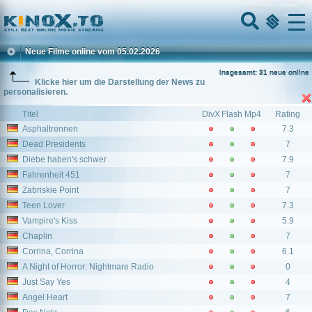
Home
Menu
Neue Filme online vom 05.02.2026
Insgesamt: 31 neue online
Klicke hier um die Darstellung der News zu
personalisieren.
Titel
DivX
Flash
Mp4
Rating
Asphaltrennen
7.3
Dead Presidents
7
Diebe haben's schwer
7.9
Fahrenheit 451
7
Zabriskie Point
7
Teen Lover
7.3
Vampire's Kiss
5.9
Chaplin
7
Corrina, Corrina
6.1
A Night of Horror: Nightmare Radio
0
Just Say Yes
4
Angel Heart
7