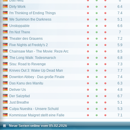
Das Netz
6
Dirty Work
6.4
I'm Thinking of Ending Things
7.4
We Summon the Darkness
5.1
Unstoppable
6.6
I'm Not There
7
Theater des Grauens
7.2
Five Nights at Freddy's 2
5.9
Chainsaw Man - The Movie: Reze Arc
8.5
The Long Walk: Todesmarsch
6.8
Sisu: Road to Revenge
7.3
Knives Out 3: Wake Up Dead Man
7.7
Downton Abbey - Das große Finale
7.4
Das Kanu des Manitu
6.3
Deliver Us
4.8
Der Salzpfad
6.7
Just Breathe
5.1
Culpa Nuestra - Unsere Schuld
5.3
Kommissar Maigret stellt eine Falle
7.1
Neue Serien online vom 05.02.2026