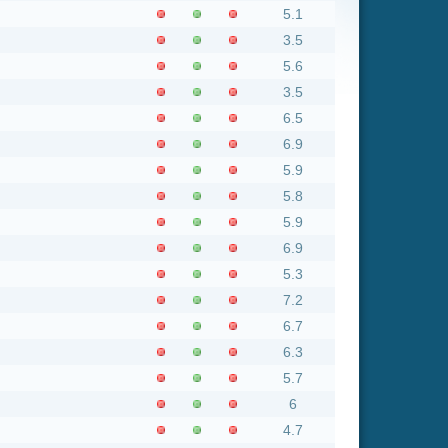
3.5
6.5
6.9
5.9
5.8
5.9
6.9
5.3
7.2
6.7
6.3
5.7
6
4.7
6.7
6.6
5.4
4.6
7.1
Insgesamt: 5 neue online