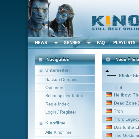
NEWS
GENRES
FAQ
PLAYLISTS
ALLE
Navigation
Neue Filme online vom 
Unterseiten
Klicke hier um die Dar
Backup Domains
Optionen
Titel
Hellboy: The Crooked M
Schauspieler Index
Dead Zone Z
Regie Index
Tron
Login / Register
Tron: Legacy
Kinofilme
Das fünfte Element --- Re
Alle Kinofilme
The Goldsmith
Filme
Viking Wolf
A Day to Die
Alle Filme
The Princess
Beliebte