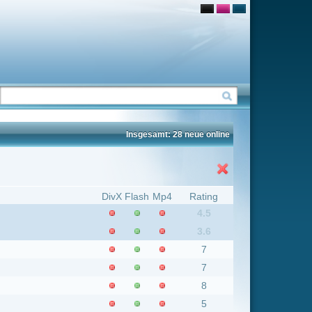
Insgesamt: 28 neue online
Flash
Mp4
Rating
4.5
3.6
7
7
8
5
5.1
3.5
5.6