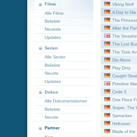
After the Pandemic - Jage 
Neueste
The Smashing Machine
Updates
The Lost Bus
Serien
The Toxic Avenger
Alle Serien
Die Alone
Beliebte
Play Dirty
Neuste
Caught Stealing
Updates
Primitive War
Code 3
Dokus
One Piece Film: Red
Alle Dokumentationen
Sniper. The White Raven
Beliebte
Samaritan
Neuste
Hellraiser
Partner
Blade of the 47 Ronin
Kion
Enola Holmes 2
Mortal Kombat Legends: S
Fullmetal Alchemist: The 
Firestarter
The Northman
Neue Serien online vom 