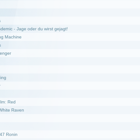
oder du wirst gejagt!
now Blind
Revenge of Scar
09.10.2025