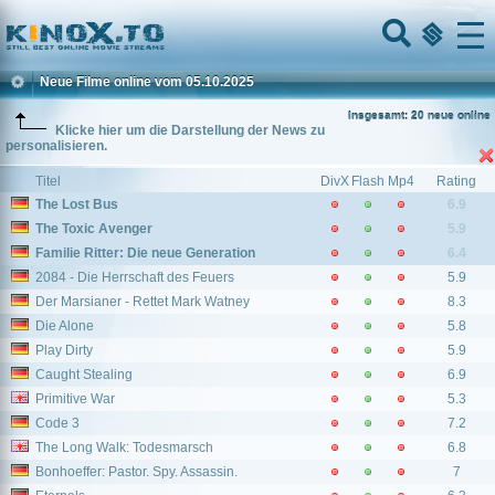
Home
Menu
Neue Filme online vom 05.10.2025
Insgesamt: 20 neue online
Klicke hier um die Darstellung der News zu
personalisieren.
Titel
DivX
Flash
Mp4
Rating
The Lost Bus
6.9
The Toxic Avenger
5.9
Familie Ritter: Die neue Generation
6.4
2084 - Die Herrschaft des Feuers
5.9
Der Marsianer - Rettet Mark Watney
8.3
Die Alone
5.8
Play Dirty
5.9
Caught Stealing
6.9
Primitive War
5.3
Code 3
7.2
The Long Walk: Todesmarsch
6.8
Bonhoeffer: Pastor. Spy. Assassin.
7