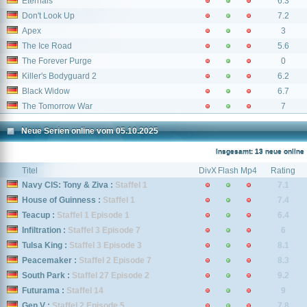
Eternals
6.3
Don't Look Up
7.2
Apex
3
The Ice Road
5.6
The Forever Purge
0
Killer's Bodyguard 2
6.2
Black Widow
6.7
The Tomorrow War
7
Neue Serien online vom 05.10.2025
Insgesamt: 13 neue online
Titel
DivX
Flash
Mp4
Rating
Navy CIS: Tony & Ziva :
Staffel 1
7.1
House of Guinness :
Staffel 1
7.4
Teacup :
Staffel 1 Episode 1
6.4
Infiltration :
Staffel 3 Episode 7
6
Tulsa King :
Staffel 3 Episode 3
8.1
Peacemaker :
Staffel 2 Episode 7
8.3
South Park :
Staffel 27 Episode 2
9.2
Futurama :
Staffel 14
9
Gen V :
Staffel 2 Episode 5
7.8