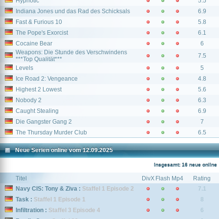
Hypnotic
5.5
Indiana Jones und das Rad des Schicksals
6.9
Fast & Furious 10
5.8
The Pope's Exorcist
6.1
Cocaine Bear
6
Weapons: Die Stunde des Verschwindens
7.5
***Top Qualität***
Levels
5
Ice Road 2: Vengeance
4.8
Highest 2 Lowest
5.6
Nobody 2
6.3
Caught Stealing
6.9
Die Gangster Gang 2
7
The Thursday Murder Club
6.5
Neue Serien online vom 12.09.2025
Insgesamt: 16 neue online
Titel
DivX
Flash
Mp4
Rating
Navy CIS: Tony & Ziva :
Staffel 1 Episode 2
7.1
Task :
Staffel 1 Episode 1
8
Infiltration :
Staffel 3 Episode 4
6