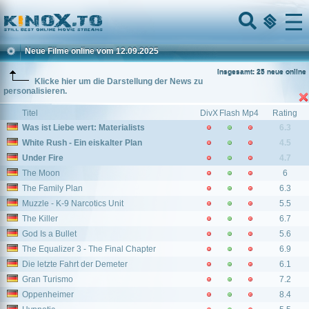
Home
Menu
Neue Filme online vom 12.09.2025
Insgesamt: 25 neue online
Klicke hier um die Darstellung der News zu
personalisieren.
Titel
DivX
Flash
Mp4
Rating
Was ist Liebe wert: Materialists
6.3
White Rush - Ein eiskalter Plan
4.5
Under Fire
4.7
The Moon
6
The Family Plan
6.3
Muzzle - K-9 Narcotics Unit
5.5
The Killer
6.7
God Is a Bullet
5.6
The Equalizer 3 - The Final Chapter
6.9
Die letzte Fahrt der Demeter
6.1
Gran Turismo
7.2
Oppenheimer
8.4