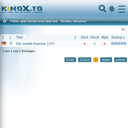
Home
Menu
Filme und Serien von und mit: "Brinke Stevens"
Titel
DivX
Flash
Mp4
Rating
Die nackte Kanone
1988
1 bis 1 von 1 Einträgen
Erster
Zurück
1
Weiter
Letzter