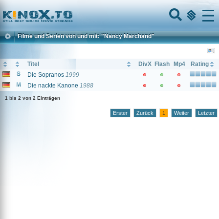
Home
Menu
Filme und Serien von und mit: "Nancy Marchand"
Titel
DivX
Flash
Mp4
Rating
Die Sopranos
1999
Die nackte Kanone
1988
1 bis 2 von 2 Einträgen
Erster
Zurück
1
Weiter
Letzter