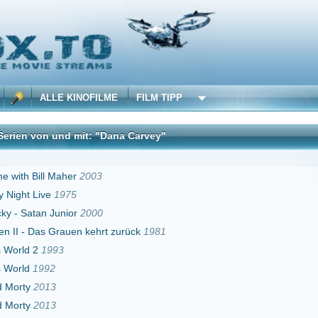
 KINOFILME
FILM TIPP
nd mit: "Dana Carvey"
DivX
her
2003
975
nior
2000
auen kehrt zurück
1981
3
2015
Erster
Zurück