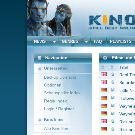
NEWS
GENRES
FAQ
PLAYLISTS
ALLE
Navigation
Filme und Serien von u
Titel
Unterseiten
Real Time with Bill Ma
Backup Domains
Saturday Night Live
1
Optionen
Little Nicky - Satan Ju
Schauspieler Index
Halloween II - Das Gr
Regie Index
Wayne's World 2
199
Login / Register
Wayne's World
1992
Kinofilme
Rick and Morty
2013
Alle Kinofilme
Rick and Morty
2013
Hotel Transsilvanien 2
Filme
Pets
2016
Alle Filme
1 bis 10 von 10 Einträgen
Beliebte