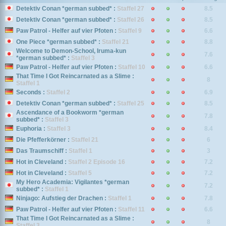
Detektiv Conan *german subbed* :
Staffel 27
8.5
Detektiv Conan *german subbed* :
Staffel 26
8.5
Paw Patrol - Helfer auf vier Pfoten :
Staffel 9
6.6
One Piece *german subbed* :
Staffel 21
8.8
Welcome to Demon-School, Iruma-kun
7.6
*german subbed* :
Staffel 3
Paw Patrol - Helfer auf vier Pfoten :
Staffel 10
6.6
That Time I Got Reincarnated as a Slime :
8
Staffel 1
Seconds :
Staffel 2
6.9
Detektiv Conan *german subbed* :
Staffel 25
8.5
Ascendance of a Bookworm *german
7.8
subbed* :
Staffel 3
Euphoria :
Staffel 3
8.4
Die Pfefferkörner :
Staffel 21
6
Das Traumschiff :
Staffel 1
3
Hot in Cleveland :
Staffel 2 Episode 16
7.2
Hot in Cleveland :
Staffel 5
7.2
My Hero Academia: Vigilantes *german
7.2
subbed* :
Staffel 1
Ninjago: Aufstieg der Drachen :
Staffel 1
7.8
Paw Patrol - Helfer auf vier Pfoten :
Staffel 11
6.6
That Time I Got Reincarnated as a Slime :
8
Staffel 3