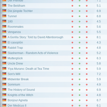
Der Fremde
7.1
The Beldham
5.1
Die jüngste Tochter
6.9
Tunnel
6.8
180
4.5
Roommates
5.6
Venganza
5.5
A Gorilla Story: Told by David Attenborough
8.1
El casoplón
4.3
Rabbit Trap
4.8
Slasherman - Random Acts of Violence
5.2
Mutterglück
6.3
Uncle Drew
5.8
Yiya Murano: Death at Tea Time
5.9
Son's Will
7.2
Midwinter Break
5.9
Somnium
4.9
The History of Sound
6.9
Knights of the Witch
4.8
Bonjour Agneta
6.7
Der Medicus II
6.1