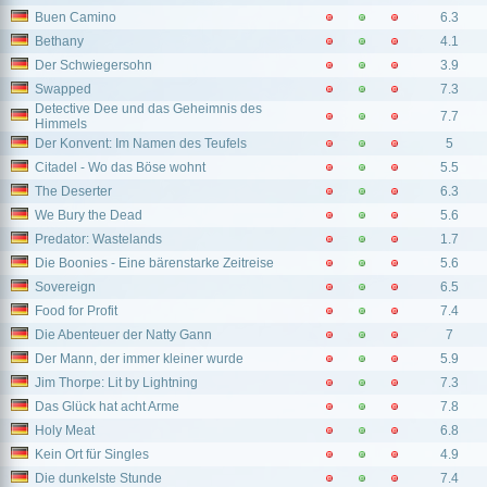
Buen Camino
6.3
Bethany
4.1
Der Schwiegersohn
3.9
Swapped
7.3
Detective Dee und das Geheimnis des
7.7
Himmels
Der Konvent: Im Namen des Teufels
5
Citadel - Wo das Böse wohnt
5.5
The Deserter
6.3
We Bury the Dead
5.6
Predator: Wastelands
1.7
Die Boonies - Eine bärenstarke Zeitreise
5.6
Sovereign
6.5
Food for Profit
7.4
Die Abenteuer der Natty Gann
7
Der Mann, der immer kleiner wurde
5.9
Jim Thorpe: Lit by Lightning
7.3
Das Glück hat acht Arme
7.8
Holy Meat
6.8
Kein Ort für Singles
4.9
Die dunkelste Stunde
7.4