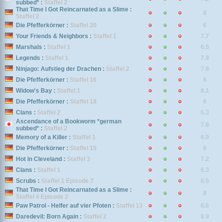
subbed* :
Staffel 2
That Time I Got Reincarnated as a Slime :
8
Staffel 2
Die Pfefferkörner :
Staffel 20
6
Your Friends & Neighbors :
Staffel 1
7.7
Marshals :
Staffel 1
6.5
Legends :
Staffel 1
7.9
Ninjago: Aufstieg der Drachen :
Staffel 2
7.8
Die Pfefferkörner :
Staffel 16
6
Widow's Bay :
Staffel 1
8.1
Die Pfefferkörner :
Staffel 18
6
Clans :
Staffel 2
6.3
Ascendance of a Bookworm *german
7.8
subbed* :
Staffel 2
Memory of a Killer :
Staffel 1
6.9
Die Pfefferkörner :
Staffel 15
6
Hot in Cleveland :
Staffel 3
7.2
Clans :
Staffel 1
6.3
Scrubs :
Staffel 1 Episode 7
8.5
That Time I Got Reincarnated as a Slime :
8
Staffel 4 Episode 2
Paw Patrol - Helfer auf vier Pfoten :
Staffel 13
6.6
Daredevil: Born Again :
Staffel 2
8.9