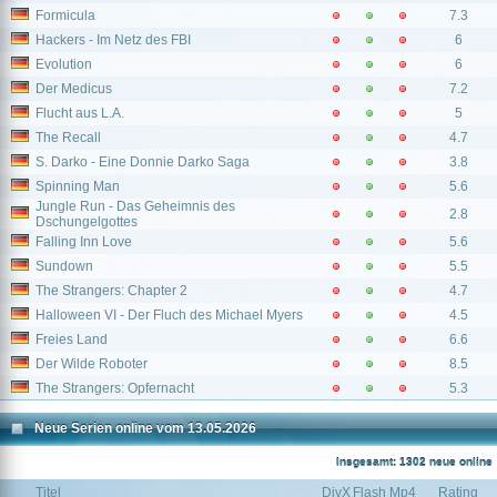
Formicula
7.3
Hackers - Im Netz des FBI
6
Evolution
6
Der Medicus
7.2
Flucht aus L.A.
5
The Recall
4.7
S. Darko - Eine Donnie Darko Saga
3.8
Spinning Man
5.6
Jungle Run - Das Geheimnis des
2.8
Dschungelgottes
Falling Inn Love
5.6
Sundown
5.5
The Strangers: Chapter 2
4.7
Halloween VI - Der Fluch des Michael Myers
4.5
Freies Land
6.6
Der Wilde Roboter
8.5
The Strangers: Opfernacht
5.3
Neue Serien online vom 13.05.2026
Insgesamt: 1302 neue online
Titel
DivX
Flash
Mp4
Rating