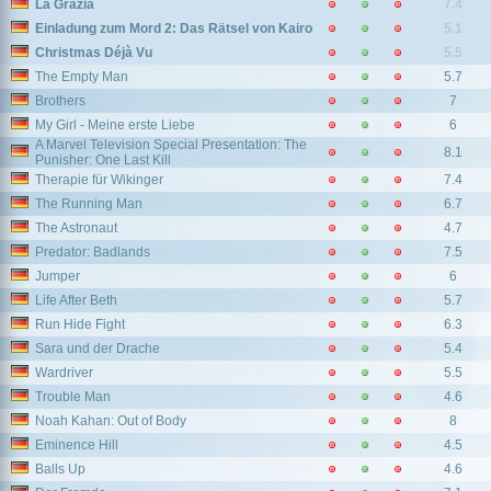
La Grazia
7.4
Einladung zum Mord 2: Das Rätsel von Kairo
5.1
Christmas Déjà Vu
5.5
The Empty Man
5.7
Brothers
7
My Girl - Meine erste Liebe
6
A Marvel Television Special Presentation: The
8.1
Punisher: One Last Kill
Therapie für Wikinger
7.4
The Running Man
6.7
The Astronaut
4.7
Predator: Badlands
7.5
Jumper
6
Life After Beth
5.7
Run Hide Fight
6.3
Sara und der Drache
5.4
Wardriver
5.5
Trouble Man
4.6
Noah Kahan: Out of Body
8
Eminence Hill
4.5
Balls Up
4.6