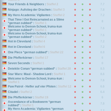
Your Friends & Neighbors :
Staffel 2
7.7
Ninjago: Aufstieg der Drachen :
Staffel 3
7.8
My Hero Academia: Vigilantes :
Staffel 2
7.2
That Time I Got Reincarnated as a Slime
8
*german subbed* :
Staffel 1
Welcome to Demon-School, Iruma-kun
7.6
*german subbed* :
Staffel 1
Welcome to Demon-School, Iruma-kun
7.6
*german subbed* :
Staffel 2
Hot in Cleveland :
Staffel 4
7.2
Hot in Cleveland :
Staffel 6
7.2
One Piece *german subbed* :
Staffel 22
8.8
Die Pfefferkörner :
Staffel 17
6
Seven Seconds :
Staffel 1
0
Detektiv Conan *german subbed* :
Staffel 28
8.5
Star Wars: Maul - Shadow Lord :
Staffel 1
8.6
Welcome to Demon-School, Iruma-kun :
7.6
Staffel 1
Paw Patrol - Helfer auf vier Pfoten :
Staffel 12
6.6
Citadel :
Staffel 2
6.4
Die Pfefferkörner :
Staffel 19
6
Ascendance of a Bookworm *german
7.8
subbed* :
Staffel 1
My Hero Academia: Vigilantes *german
7.2