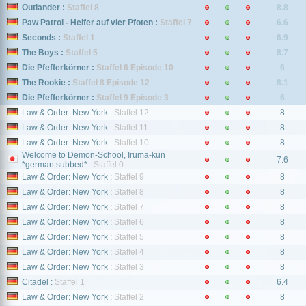
Outlander :
Staffel 8
8.8
Paw Patrol - Helfer auf vier Pfoten :
Staffel 7
6.6
Seconds :
Staffel 1
6.9
The Boys :
Staffel 5
8.7
Die Pfefferkörner :
Staffel 6 Episode 10
6
The Rookie :
Staffel 8 Episode 12
8.1
Die Pfefferkörner :
Staffel 9 Episode 3
6
Law & Order: New York :
Staffel 12
8
Law & Order: New York :
Staffel 11
8
Law & Order: New York :
Staffel 10
8
Welcome to Demon-School, Iruma-kun
7.6
*german subbed* :
Staffel 0
Law & Order: New York :
Staffel 9
8
Law & Order: New York :
Staffel 8
8
Law & Order: New York :
Staffel 7
8
Law & Order: New York :
Staffel 6
8
Law & Order: New York :
Staffel 5
8
Law & Order: New York :
Staffel 4
8
Law & Order: New York :
Staffel 3
8
Citadel :
Staffel 1
6.4
Law & Order: New York :
Staffel 2
8